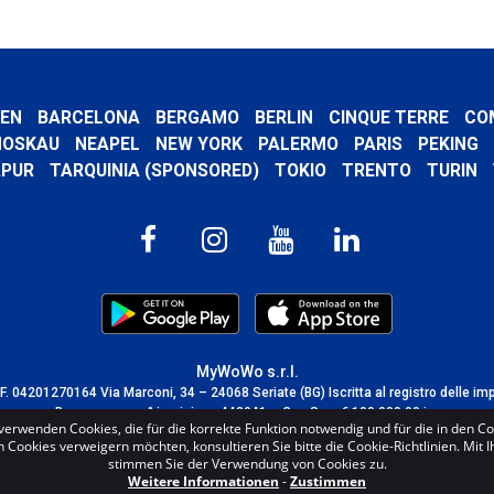
EN
BARCELONA
BERGAMO
BERLIN
CINQUE TERRE
CO
OSKAU
NEAPEL
NEW YORK
PALERMO
PARIS
PEKING
APUR
TARQUINIA (SPONSORED)
TOKIO
TRENTO
TURIN
MyWoWo s.r.l.
C.F. 04201270164 Via Marconi, 34 – 24068 Seriate (BG) Iscritta al registro delle im
Bergamo con n° iscrizione 443941 – Cap.Soc. € 100.000,00 i.v.
verwenden Cookies, die für die korrekte Funktion notwendig und für die in den C
TERMS AND CONDITIONS
-
CREDITS
Cookies verweigern möchten, konsultieren Sie bitte die Cookie-Richtlinien. Mit 
stimmen Sie der Verwendung von Cookies zu.
Weitere Informationen
-
Zustimmen