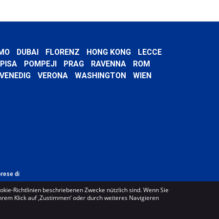
MO
DUBAI
FLORENZ
HONG KONG
LECCE
PISA
POMPEJI
PRAG
RAVENNA
ROM
VENEDIG
VERONA
WASHINGTON
WIEN
prese di
ookie-Richtlinien beschriebenen Zwecke nützlich sind. Wenn Sie
Ihrem Klick auf ‚Zustimmen‘ oder durch weiteres Navigieren