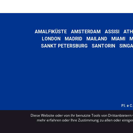
AMALFIKÜSTE
AMSTERDAM
ASSISI
ATH
LONDON
MADRID
MAILAND
MIAMI
M
SANKT PETERSBURG
SANTORIN
SING
P.I. e 
Diese Website oder von ihr benutzte Tools von Drittanbietern 
mehr erfahren oder Ihre Zustimmung zu allen oder einigen 