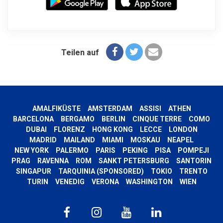
Teilen auf
AMALFIKÜSTE
AMSTERDAM
ASSISI
ATHEN
BARCELONA
BERGAMO
BERLIN
CINQUE TERRE
COMO
DUBAI
FLORENZ
HONG KONG
LECCE
LONDON
MADRID
MAILAND
MIAMI
MOSKAU
NEAPEL
NEW YORK
PALERMO
PARIS
PEKING
PISA
POMPEJI
PRAG
RAVENNA
ROM
SANKT PETERSBURG
SANTORIN
SINGAPUR
TARQUINIA (SPONSORED)
TOKIO
TRENTO
TURIN
VENEDIG
VERONA
WASHINGTON
WIEN