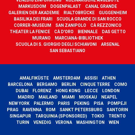
MARKUSDOM
DOGENPALAST
CANAL GRANDE
GALERIEN DER AKADEMIE
RIALTOBRÜCKE
GUGGENHEIM
BASILIKA DEI FRARI
SCUOLA GRANDE DI SAN ROCCO
CORRER-MUSEUM
SAN ZANIPOLO
CÀ REZZONICO
THEATER LA FENICE
CÀ D'ORO
BIENNALE
DAS GETTO
MURANO
MARCIANA-BIBLIOTHEK
SCUOLA DI S. GIORGIO DEGLI SCHIAVONI
ARSENAL
SAN SEBASTIANO
AMALFIKÜSTE
AMSTERDAM
ASSISI
ATHEN
BARCELONA
BERGAMO
BERLIN
CINQUE TERRE
COMO
DUBAI
FLORENZ
HONG KONG
LECCE
LONDON
MADRID
MAILAND
MIAMI
MOSKAU
NEAPEL
NEW YORK
PALERMO
PARIS
PEKING
PISA
POMPEJI
PRAG
RAVENNA
ROM
SANKT PETERSBURG
SANTORIN
SINGAPUR
TARQUINIA (SPONSORED)
TOKIO
TRENTO
TURIN
VENEDIG
VERONA
WASHINGTON
WIEN