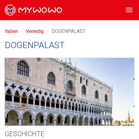
Togg
navi
Italien
Venedig
DOGENPALAST
DOGENPALAST
GESCHICHTE