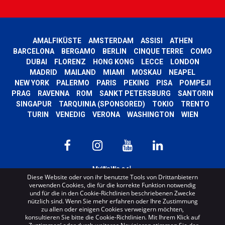
AMALFIKÜSTE
AMSTERDAM
ASSISI
ATHEN
BARCELONA
BERGAMO
BERLIN
CINQUE TERRE
COMO
DUBAI
FLORENZ
HONG KONG
LECCE
LONDON
MADRID
MAILAND
MIAMI
MOSKAU
NEAPEL
NEW YORK
PALERMO
PARIS
PEKING
PISA
POMPEJI
PRAG
RAVENNA
ROM
SANKT PETERSBURG
SANTORIN
SINGAPUR
TARQUINIA (SPONSORED)
TOKIO
TRENTO
TURIN
VENEDIG
VERONA
WASHINGTON
WIEN
MyWoWo s.r.l.
Diese Website oder von ihr benutzte Tools von Drittanbietern
P.I. e C.F. 04201270164 Via Marconi, 34 – 24068 Seriate (BG) Iscritta al registro
verwenden Cookies, die für die korrekte Funktion notwendig
delle imprese di Bergamo con n° iscrizione 443941 – Cap.Soc. € 100.000,00 i.v.
und für die in den Cookie-Richtlinien beschriebenen Zwecke
TERMS AND CONDITIONS
-
CREDITS
nützlich sind. Wenn Sie mehr erfahren oder Ihre Zustimmung
zu allen oder einigen Cookies verweigern möchten,
konsultieren Sie bitte die Cookie-Richtlinien. Mit Ihrem Klick auf