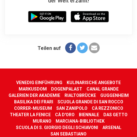
der Welt erzählt!
Teilen auf
VENEDIG EINFÜHRUNG
KULINARISCHE ANGEBOTE
MARKUSDOM
DOGENPALAST
CANAL GRANDE
GALERIEN DER AKADEMIE
RIALTOBRÜCKE
GUGGENHEIM
BASILIKA DEI FRARI
SCUOLA GRANDE DI SAN ROCCO
CORRER-MUSEUM
SAN ZANIPOLO
CÀ REZZONICO
THEATER LA FENICE
CÀ D'ORO
BIENNALE
DAS GETTO
MURANO
MARCIANA-BIBLIOTHEK
SCUOLA DI S. GIORGIO DEGLI SCHIAVONI
ARSENAL
SAN SEBASTIANO