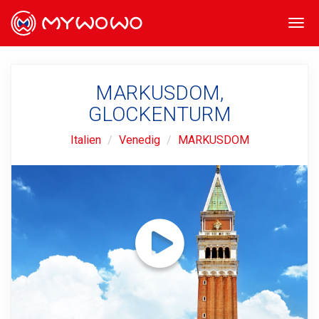
Togg
navi
MARKUSDOM,
GLOCKENTURM
Italien
Venedig
MARKUSDOM