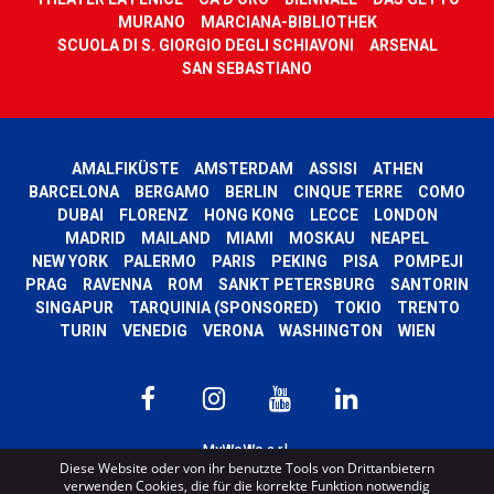
MURANO
MARCIANA-BIBLIOTHEK
SCUOLA DI S. GIORGIO DEGLI SCHIAVONI
ARSENAL
SAN SEBASTIANO
AMALFIKÜSTE
AMSTERDAM
ASSISI
ATHEN
BARCELONA
BERGAMO
BERLIN
CINQUE TERRE
COMO
DUBAI
FLORENZ
HONG KONG
LECCE
LONDON
MADRID
MAILAND
MIAMI
MOSKAU
NEAPEL
NEW YORK
PALERMO
PARIS
PEKING
PISA
POMPEJI
PRAG
RAVENNA
ROM
SANKT PETERSBURG
SANTORIN
SINGAPUR
TARQUINIA (SPONSORED)
TOKIO
TRENTO
TURIN
VENEDIG
VERONA
WASHINGTON
WIEN
MyWoWo s.r.l.
Diese Website oder von ihr benutzte Tools von Drittanbietern
P.I. e C.F. 04201270164 Via Marconi, 34 – 24068 Seriate (BG) Iscritta al registro
verwenden Cookies, die für die korrekte Funktion notwendig
delle imprese di Bergamo con n° iscrizione 443941 – Cap.Soc. € 100.000,00 i.v.