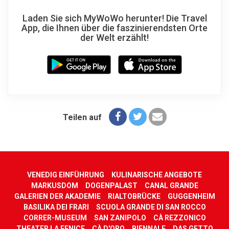
Laden Sie sich MyWoWo herunter! Die Travel
App, die Ihnen über die faszinierendsten Orte
der Welt erzählt!
Teilen auf
VENEDIG EINFÜHRUNG
KULINARISCHE ANGEBOTE
MARKUSDOM
DOGENPALAST
CANAL GRANDE
GALERIEN DER AKADEMIE
RIALTOBRÜCKE
GUGGENHEIM
BASILIKA DEI FRARI
SCUOLA GRANDE DI SAN ROCCO
CORRER-MUSEUM
SAN ZANIPOLO
CÀ REZZONICO
THEATER LA FENICE
CÀ D'ORO
BIENNALE
DAS GETTO