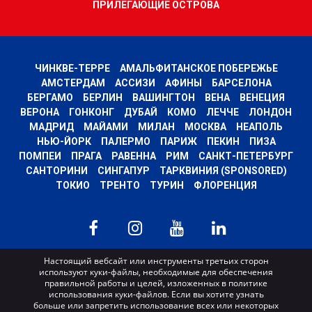
ПРИЛЕГАЮЩИЕ ОСТРОВА
ЧИНКВЕ-ТЕРРЕ
АМАЛЬФИТАНСКОЕ ПОБЕРЕЖЬЕ
АМСТЕРДАМ
АССИЗИ
АФИНЫ
БАРСЕЛОНА
БЕРГАМО
БЕРЛИН
ВАШИНГТОН
ВЕНА
ВЕНЕЦИЯ
ВЕРОНА
ГОНКОНГ
ДУБАЙ
КОМО
ЛЕЧЧЕ
ЛОНДОН
МАДРИД
МАЙАМИ
МИЛАН
МОСКВА
НЕАПОЛЬ
НЬЮ-ЙОРК
ПАЛЕРМО
ПАРИЖ
ПЕКИН
ПИЗА
ПОМПЕИ
ПРАГА
РАВЕННА
РИМ
САНКТ-ПЕТЕРБУРГ
САНТОРИНИ
СИНГАПУР
ТАРКВИНИЯ (SPONSORED)
ТОКИО
ТРЕНТО
ТУРИН
ФЛОРЕНЦИЯ
MyWoWo s.r.l.
Настоящий вебсайт или инструменты третьих сторон
используют куки-файлы, необходимые для обеспечения
P.I. e C.F. 04201270164 Via Marconi, 34 – 24068 Seriate (BG) Iscritta al registro
правильной работы и целей, изложенных в политике
delle imprese di Bergamo con n° iscrizione 443941 – Cap.Soc. € 100.000,00 i.v.
использования куки-файлов. Если вы хотите узнать
TERMS AND CONDITIONS
-
CREDITS
больше или запретить использование всех или некоторых