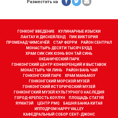
Разместить на
ГОНКОНГ ВВЕДЕНИЕ
КУЛИНАРНЫЕ ИЗЫСКИ
ЛАНТАУ И ДИСНЕЙЛЕНД
ПИК ВИКТОРИЯ
ПРОМЕНАД ЧИМСАЧЁЙ
СТАР ФЕРРИ
РАЙОН СЕНТРАЛ
МОНАСТЫРЬ ДЕСЯТИ ТЫСЯЧ БУДД
ХРАМ СИК СИК ЮЭНЬ ВОН ТАЙ СИНЬ
ОКЕАНИЧЕСКИЙ ПАРК
ГОНКОНГСКИЙ ЦЕНТР КОНФЕРЕНЦИЙ И ВЫСТАВОК
МОНАСТЫРЬ ЧИ ЛИНЬ
РАЙОН ВАНЬ ЧАЙ
ГОНКОНГСКИЙ ПАРК
ХРАМ МАНЬМОУ
ГОНКОНГСКИЙ МОРСКОЙ МУЗЕЙ
ГОНКОНГСКИЙ ИСТОРИЧЕСКИЙ МУЗЕЙ
ГОНКОНГСКИЙ МУЗЕЙ КУЛЬТУРНОГО НАСЛЕДИЯ
ГОРОД-КРЕПОСТЬ КОУЛУН
ПЛОЩАДЬ СТАТУЙ
ЯУМАТЭЙ
ЦЕНТР PMQ
БАШНЯ БАНКА КИТАЯ
ИППОДРОМ HAPPY VALLEY
КАФЕДРАЛЬНЫЙ СОБОР СЕНТ-ДЖОНС