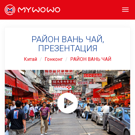
Togg
navi
РАЙОН ВАНЬ ЧАЙ,
ПРЕЗЕНТАЦИЯ
Китай
Гонконг
РАЙОН ВАНЬ ЧАЙ