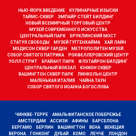
НЬЮ-ЙОРК ВВЕДЕНИЕ
КУЛИНАРНЫЕ ИЗЫСКИ
ТАЙМС-СКВЕР
ЭМПАЙР СТЕЙТ БИЛДИНГ
НОВЫЙ ВСЕМИРНЫЙ ТОРГОВЫЙ ЦЕНТР
МУЗЕЙ СОВРЕМЕННОГО ИСКУССТВА
ЦЕНТРАЛЬНЫЙ ПАРК
БРУКЛИНСКИЙ МОСТ
СТАТУЯ СВОБОДЫ
МУЗЕЙ ГУГГЕНХАЙМА
ХАЙ ЛАЙН
МЭДИСОН СКВЕР ГАРДЕН
МЕТРОПОЛИТЕН МУЗЕЙ
СОБОР СВЯТОГО ПАТРИКА
РОКФЕЛЛЕРОВСКИЙ ЦЕНТР
УОЛЛ СТРИТ
БРАЙАНТ ПАРК
ФЛЭТАЙРОН БИЛДИНГ
ЦЕНТРАЛЬНЫЙ ВОКЗАЛ
ЮНИОН СКВЕР
ВАШИНГТОН СКВЕР ПАРК
ЛИНКОЛЬН ЦЕНТР
МАЛЕНЬКАЯ ИТАЛИЯ
ЧАЙНА ТАУН
СОБОР СВЯТОГО ИОАННА БОГОСЛОВА
ЧИНКВЕ-ТЕРРЕ
АМАЛЬФИТАНСКОЕ ПОБЕРЕЖЬЕ
АМСТЕРДАМ
АССИЗИ
АФИНЫ
БАРСЕЛОНА
БЕРГАМО
БЕРЛИН
ВАШИНГТОН
ВЕНА
ВЕНЕЦИЯ
ВЕРОНА
ГОНКОНГ
ДУБАЙ
КОМО
ЛЕЧЧЕ
ЛОНДОН