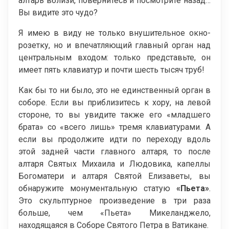
алтарь вблизи, повернитесь и посмотрите назад…
Вы видите это чудо?
Я имею в виду не только внушительное окно-
розетку, но и впечатляющий главный орган над
центральным входом: только представьте, он
имеет пять клавиатур и почти шесть тысяч труб!
Как бы то ни было, это не единственный орган в
соборе. Если вы приблизитесь к хору, на левой
стороне, то вы увидите также его «младшего
брата» со «всего лишь» тремя клавиатурами. А
если вы продолжите идти по переходу вдоль
этой задней части главного алтаря, то после
алтаря Святых Михаила и Людовика, капеллы
Богоматери и алтаря Святой Елизаветы, вы
обнаружите монументальную статую
«Пьета»
.
Это скульптурное произведение в три раза
больше, чем «Пьета» Микеланджело,
находящаяся в Соборе Святого Петра в Ватикане.