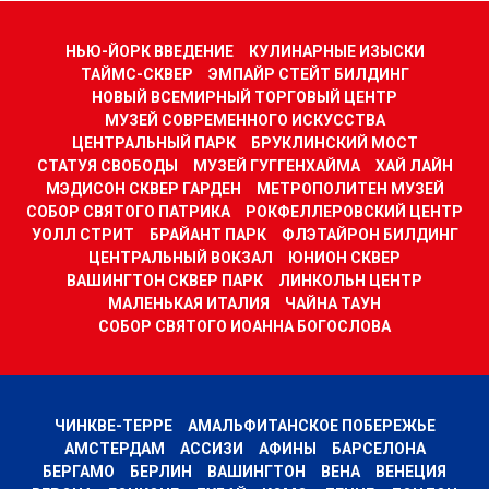
НЬЮ-ЙОРК ВВЕДЕНИЕ
КУЛИНАРНЫЕ ИЗЫСКИ
ТАЙМС-СКВЕР
ЭМПАЙР СТЕЙТ БИЛДИНГ
НОВЫЙ ВСЕМИРНЫЙ ТОРГОВЫЙ ЦЕНТР
МУЗЕЙ СОВРЕМЕННОГО ИСКУССТВА
ЦЕНТРАЛЬНЫЙ ПАРК
БРУКЛИНСКИЙ МОСТ
СТАТУЯ СВОБОДЫ
МУЗЕЙ ГУГГЕНХАЙМА
ХАЙ ЛАЙН
МЭДИСОН СКВЕР ГАРДЕН
МЕТРОПОЛИТЕН МУЗЕЙ
СОБОР СВЯТОГО ПАТРИКА
РОКФЕЛЛЕРОВСКИЙ ЦЕНТР
УОЛЛ СТРИТ
БРАЙАНТ ПАРК
ФЛЭТАЙРОН БИЛДИНГ
ЦЕНТРАЛЬНЫЙ ВОКЗАЛ
ЮНИОН СКВЕР
ВАШИНГТОН СКВЕР ПАРК
ЛИНКОЛЬН ЦЕНТР
МАЛЕНЬКАЯ ИТАЛИЯ
ЧАЙНА ТАУН
СОБОР СВЯТОГО ИОАННА БОГОСЛОВА
ЧИНКВЕ-ТЕРРЕ
АМАЛЬФИТАНСКОЕ ПОБЕРЕЖЬЕ
АМСТЕРДАМ
АССИЗИ
АФИНЫ
БАРСЕЛОНА
БЕРГАМО
БЕРЛИН
ВАШИНГТОН
ВЕНА
ВЕНЕЦИЯ