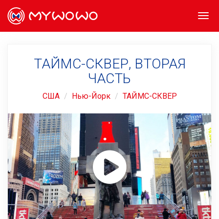
Togg
navi
ТАЙМС-СКВЕР, ВТОРАЯ
ЧАСТЬ
США
Нью-Йорк
ТАЙМС-СКВЕР