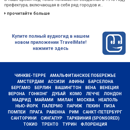
префектура, включающая в себя ряд городов и...
прочитайте больше
Купите полный аудиогид в нашем
новом приложении TravelMate!
нажмите здесь
ЧИНКВЕ-ТЕРРЕ
АМАЛЬФИТАНСКОЕ ПОБЕРЕЖЬЕ
АМСТЕРДАМ
АССИЗИ
АФИНЫ
БАРСЕЛОНА
БЕРГАМО
БЕРЛИН
ВАШИНГТОН
ВЕНА
ВЕНЕЦИЯ
ВЕРОНА
ГОНКОНГ
ДУБАЙ
КОМО
ЛЕЧЧЕ
ЛОНДОН
МАДРИД
МАЙАМИ
МИЛАН
МОСКВА
НЕАПОЛЬ
НЬЮ-ЙОРК
ПАЛЕРМО
ПАРИЖ
ПЕКИН
ПИЗА
ПОМПЕИ
ПРАГА
РАВЕННА
РИМ
САНКТ-ПЕТЕРБУРГ
САНТОРИНИ
СИНГАПУР
ТАРКВИНИЯ (SPONSORED)
ТОКИО
ТРЕНТО
ТУРИН
ФЛОРЕНЦИЯ