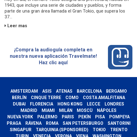
1943, que incluye una serie de ciudades y pueblos, y forma
parte de una gran área llamada el Gran Tokio, que supera los
37...
Leer mas
¡Compra la audioguía completa en
nuestra nueva aplicación Travelmate!
Haz clic aquí
AMSTERDAM
ASIS
ATENAS
BARCELONA
BERGAMO
BERLÍN
CINQUE TERRE
COMO
COSTA AMALFITANA
DUBAI
FLORENCIA
HONG KONG
LECCE
LONDRES
MADRID
MIAMI
MILÁN
MOSCÙ
NÁPOLES
NUEVA YORK
PALERMO
PARIS
PEKÍN
PISA
POMPEYA
PRAGA
RÁVENA
ROMA
SAN PETERSBURGO
SANTORINI
SINGAPUR
TARQUINIA (SPONSORED)
TOKIO
TRENTO
TURIN
VENECIA
VERONA
VIENA
WASHINGTON