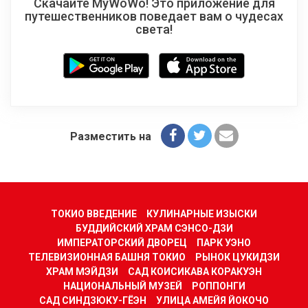
Скачайте MyWoWo! Это приложение для
путешественников поведает вам о чудесах
света!
Разместить на
ТОКИО ВВЕДЕНИЕ
КУЛИНАРНЫЕ ИЗЫСКИ
БУДДИЙСКИЙ ХРАМ СЭНСО-ДЗИ
ИМПЕРАТОРСКИЙ ДВОРЕЦ
ПАРК УЭНО
ТЕЛЕВИЗИОННАЯ БАШНЯ ТОКИО
РЫНОК ЦУКИДЗИ
ХРАМ МЭЙДЗИ
САД КОИСИКАВА КОРАКУЭН
НАЦИОНАЛЬНЫЙ МУЗЕЙ
РОППОНГИ
САД СИНДЗЮКУ-ГЁЭН
УЛИЦА АМЕЙЯ ЙОКОЧО