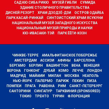
САД КЮ СИБА РИКЮ
МУЗЕЙ ГИБЛИ
СУМИДА
ЗДАНИЕ СТОЛИЧНОГО ПРАВИТЕЛЬСТВА
ДИСНЕЙ РЕЗОРТ
ХРАМ ДЗОДЗЁ-ДЗИ
ОСТРОВ ОДАЙБА
ПАРК КАСАЙ-РИНКАЙ
СИНТОИСТСКИЙ ХРАМ ЯСУКУНИ
НАЦИОНАЛЬНЫЙ МУЗЕЙ ЗАПАДНОГО ИСКУССТВА
НАЦИОНАЛЬНЫЙ МУЗЕЙ ПРИРОДЫ И НАУКИ
КЮ-ИВАСАКИ-ТЭЙ
ПАРК ЁЁГИ-КОЭН
ЧИНКВЕ-ТЕРРЕ
АМАЛЬФИТАНСКОЕ ПОБЕРЕЖЬЕ
АМСТЕРДАМ
АССИЗИ
АФИНЫ
БАРСЕЛОНА
БЕРГАМО
БЕРЛИН
ВАШИНГТОН
ВЕНА
ВЕНЕЦИЯ
ВЕРОНА
ГОНКОНГ
ДУБАЙ
КОМО
ЛЕЧЧЕ
ЛОНДОН
МАДРИД
МАЙАМИ
МИЛАН
МОСКВА
НЕАПОЛЬ
НЬЮ-ЙОРК
ПАЛЕРМО
ПАРИЖ
ПЕКИН
ПИЗА
ПОМПЕИ
ПРАГА
РАВЕННА
РИМ
САНКТ-ПЕТЕРБУРГ
САНТОРИНИ
СИНГАПУР
ТАРКВИНИЯ (SPONSORED)
ТОКИО
ТРЕНТО
ТУРИН
ФЛОРЕНЦИЯ