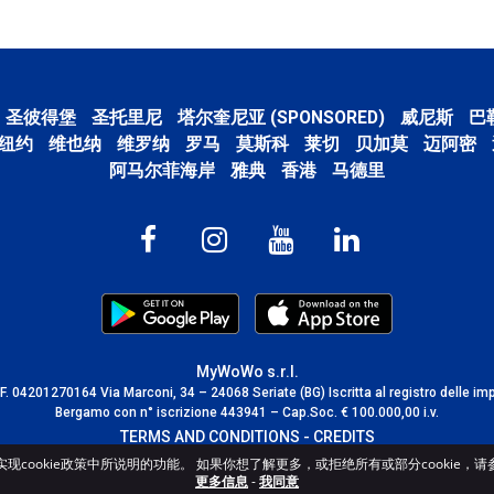
圣彼得堡
圣托里尼
塔尔奎尼亚 (SPONSORED)
威尼斯
巴
纽约
维也纳
维罗纳
罗马
莫斯科
莱切
贝加莫
迈阿密
阿马尔菲海岸
雅典
香港
马德里
MyWoWo s.r.l.
C.F. 04201270164 Via Marconi, 34 – 24068 Seriate (BG) Iscritta al registro delle im
Bergamo con n° iscrizione 443941 – Cap.Soc. € 100.000,00 i.v.
TERMS AND CONDITIONS
-
CREDITS
cookie政策中所说明的功能。 如果你想了解更多，或拒绝所有或部分cookie，请参阅c
更多信息
-
我同意