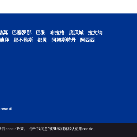
勒莫
巴塞罗那
巴黎
布拉格
庞贝城
拉文纳
迪拜
那不勒斯
都灵
阿姆斯特丹
阿西西
prese di
ookie政策。 点击“我同意”或继续浏览默认使用cookie。