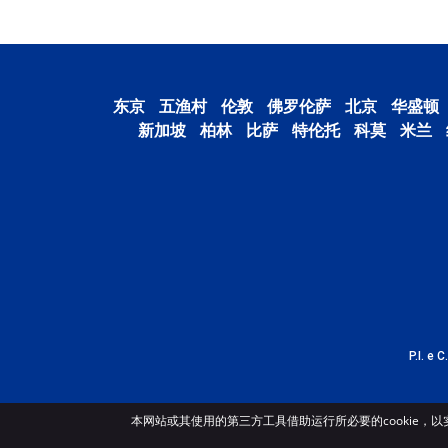
东京
五渔村
伦敦
佛罗伦萨
北京
华盛顿
新加坡
柏林
比萨
特伦托
科莫
米兰
P.I. e 
本网站或其使用的第三方工具借助运行所必要的cookie，以实现