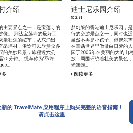
村介绍
迪士尼乐园介绍
2.31
的主要景点之一，是宝莲寺的
梦幻般的香港迪士尼乐园，是
佛像。 到达宝莲寺的最好工
行的必游景点之一，同时也适
乘坐壮观的缆车，从东涌出
虽然不再是小孩子、但偶尔需
至昂坪村，沿途可以欣赏众多
在童话世界里做做白日梦的人
叹的美妙风景，旅程近六公
园于2005年在美丽的大屿山
需25分钟。 缆车称为“昂坪
放，周围环绕着壮美的景色，
uo...
光迤逦...
更多
阅读更多
新的 TravelMate 应用程序上购买完整的语音指南！
请点击这里