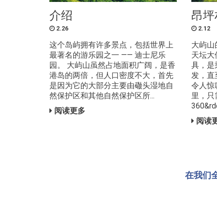
介绍
昂坪
2.26
2.12
这个岛屿拥有许多景点，包括世界上
大屿山
最著名的游乐园之一 —— 迪士尼乐
天坛大
园。 大屿山虽然占地面积广阔，是香
具，是
港岛的两倍，但人口密度不大，首先
发，直
是因为它的大部分主要由䃟头湿地自
令人惊
然保护区和其他自然保护区所...
里，只
360&rdq
阅读更多
阅读
在我们全