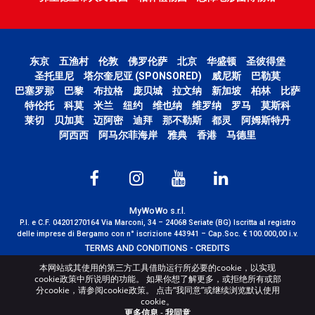
东京
五渔村
伦敦
佛罗伦萨
北京
华盛顿
圣彼得堡
圣托里尼
塔尔奎尼亚 (SPONSORED)
威尼斯
巴勒莫
巴塞罗那
巴黎
布拉格
庞贝城
拉文纳
新加坡
柏林
比萨
特伦托
科莫
米兰
纽约
维也纳
维罗纳
罗马
莫斯科
莱切
贝加莫
迈阿密
迪拜
那不勒斯
都灵
阿姆斯特丹
阿西西
阿马尔菲海岸
雅典
香港
马德里
MyWoWo s.r.l.
P.I. e C.F. 04201270164 Via Marconi, 34 – 24068 Seriate (BG) Iscritta al registro
delle imprese di Bergamo con n° iscrizione 443941 – Cap.Soc. € 100.000,00 i.v.
TERMS AND CONDITIONS
-
CREDITS
本网站或其使用的第三方工具借助运行所必要的cookie，以实现
cookie政策中所说明的功能。 如果你想了解更多，或拒绝所有或部
分cookie，请参阅cookie政策。 点击“我同意”或继续浏览默认使用
cookie。
更多信息
-
我同意