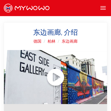
Togg
navi
东边画廊, 介绍
德国
柏林
东边画廊