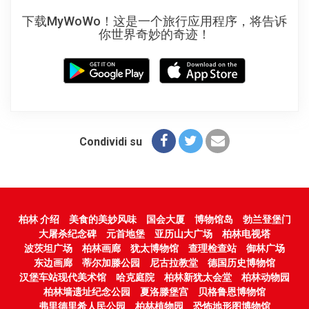
下载MyWoWo！这是一个旅行应用程序，将告诉
你世界奇妙的奇迹！
Condividi su
柏林 介绍
美食的美妙风味
国会大厦
博物馆岛
勃兰登堡门
大屠杀纪念碑
元首地堡
亚历山大广场
柏林电视塔
波茨坦广场
柏林画廊
犹太博物馆
查理检查站
御林广场
东边画廊
蒂尔加滕公园
尼古拉教堂
德国历史博物馆
汉堡车站现代美术馆
哈克庭院
柏林新犹太会堂
柏林动物园
柏林墙遗址纪念公园
夏洛滕堡宫
贝格鲁恩博物馆
弗里德里希人民公园
柏林植物园
恐怖地形图博物馆