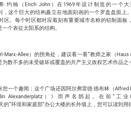
约翰（Erich John）在1969年设计制造的一
到，这个巨大的结构矗立在地面刻画的一个罗盘盘面上。
个时区。每个时区都对应着刻有重要城市名称的铝制面板
是一个表征太阳系的结构。
-Marx-Allee）的拐角处，建议看一看“教师之家（Haus de
是为数不多的未受破坏或覆盖的共产主义政权艺术作品之
一个趣闻：这个广场还因阿尔弗雷德·德布林（Alfred D
n Alexanderplatz）》而声名鹊起。在前“工业
rie）”、今天的“环境和家庭部”办公大楼的长外墙上，您可以