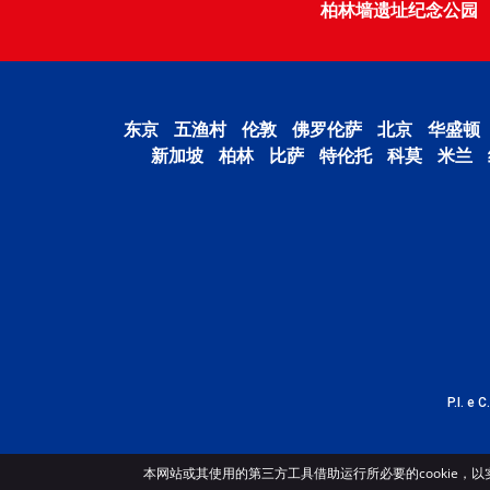
柏林墙遗址纪念公园
东京
五渔村
伦敦
佛罗伦萨
北京
华盛顿
新加坡
柏林
比萨
特伦托
科莫
米兰
P.I. e 
本网站或其使用的第三方工具借助运行所必要的cookie，以实现