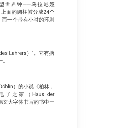
个大型世界钟——乌拉尼娅
上面的圆柱被分成24个
，而一个带有小时的环则
s Lehrers）”。它有搪
一。
öblin）的小说《柏林，
电子之家（Haus der
读到用德文大字体书写的书中一