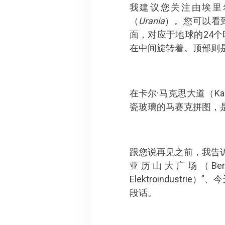
我建议您关注由埃里希·
（
Urania
）。您可以看
面，对应于地球的24
在中间旋转着。顶部则
在卡尔·马克思大道（Karl
瓷玻璃的马赛克拼图，
跟您说再见之前，我告诉您
亚历山大广场（Berli
Elektroindust
段话。