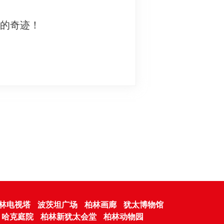
妙的奇迹！
林电视塔
波茨坦广场
柏林画廊
犹太博物馆
哈克庭院
柏林新犹太会堂
柏林动物园