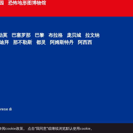
园
恐怖地形图博物馆
勒莫
巴塞罗那
巴黎
布拉格
庞贝城
拉文纳
迪拜
那不勒斯
都灵
阿姆斯特丹
阿西西
prese di
ookie政策。 点击“我同意”或继续浏览默认使用cookie。