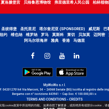
夏洛滕堡宫
贝格鲁恩博物馆
弗里德里希人民公园
柏林植物
圣彼得堡
圣托里尼
塔尔奎尼亚 (SPONSORED)
威尼斯
巴
纽约
维也纳
维罗纳
罗马
莫斯科
莱切
贝加莫
迈阿密
阿马尔菲海岸
雅典
香港
马德里
MyWoWo s.r.l.
C.F. 04201270164 Via Marconi, 34 – 24068 Seriate (BG) Iscritta al registro delle im
Bergamo con n° iscrizione 443941 – Cap.Soc. € 100.000,00 i.v.
TERMS AND CONDITIONS
-
CREDITS
cookie政策中所说明的功能。 如果你想了解更多，或拒绝所有或部分cookie，请参阅c