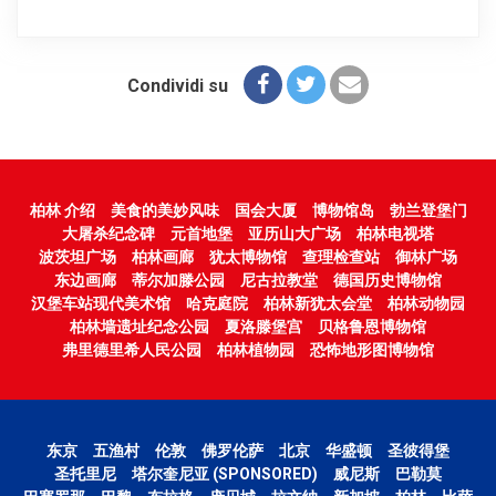
Condividi su
柏林 介绍
美食的美妙风味
国会大厦
博物馆岛
勃兰登堡门
大屠杀纪念碑
元首地堡
亚历山大广场
柏林电视塔
波茨坦广场
柏林画廊
犹太博物馆
查理检查站
御林广场
东边画廊
蒂尔加滕公园
尼古拉教堂
德国历史博物馆
汉堡车站现代美术馆
哈克庭院
柏林新犹太会堂
柏林动物园
柏林墙遗址纪念公园
夏洛滕堡宫
贝格鲁恩博物馆
弗里德里希人民公园
柏林植物园
恐怖地形图博物馆
东京
五渔村
伦敦
佛罗伦萨
北京
华盛顿
圣彼得堡
圣托里尼
塔尔奎尼亚 (SPONSORED)
威尼斯
巴勒莫