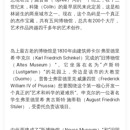
世纪末，科隆（Cölln）的最早居民来此定居，这是柏
林诞生的两座城市之一。现在，这个岛屿是一个真正
的杰作宝藏，共有五间博物馆，总共有200个大厅，
艺术作品跨越四千多年的艺术创作。
岛上最古老的博物馆是1830年由建筑师卡尔·弗里德里
希·申克尔（Karl Friedrich Schinkel）完成的“旧博物馆
（Altes Museum）”。它坐落在名为“卢斯特
（Lustgarten）”的花园上，旁边是该市的大教堂
（Duomo）。普鲁士弗雷德里克·威廉四世（Frederick
William IV of Prussia）想要围绕这个第一核心开发一
个真正的“艺术和科学的避难所”。申克尔的一位著名
学生弗里德里希·奥古斯特·施蒂勒（August Friedrich
Stüler），受委托负责该项目。
由此而建成了“新博物馆（Neues Museum）”和“旧国