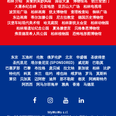
柏林 介绍
美食的美妙风味
国会大厦
博物馆岛
勃兰登堡门
大屠杀纪念碑
元首地堡
亚历山大广场
柏林电视塔
波茨坦广场
柏林画廊
犹太博物馆
查理检查站
御林广场
东边画廊
蒂尔加滕公园
尼古拉教堂
德国历史博物馆
汉堡车站现代美术馆
哈克庭院
柏林新犹太会堂
柏林动物园
柏林墙遗址纪念公园
夏洛滕堡宫
贝格鲁恩博物馆
弗里德里希人民公园
柏林植物园
恐怖地形图博物馆
东京
五渔村
伦敦
佛罗伦萨
北京
华盛顿
圣彼得堡
圣托里尼
塔尔奎尼亚 (SPONSORED)
威尼斯
巴勒莫
巴塞罗那
巴黎
布拉格
庞贝城
拉文纳
新加坡
柏林
比萨
特伦托
科莫
米兰
纽约
维也纳
维罗纳
罗马
莫斯科
莱切
贝加莫
迈阿密
迪拜
那不勒斯
都灵
阿姆斯特丹
阿西西
阿马尔菲海岸
雅典
香港
马德里
MyWoWo s.r.l.