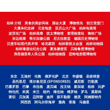
柏林 介绍
美食的美妙风味
国会大厦
博物馆岛
勃兰登堡门
大屠杀纪念碑
元首地堡
亚历山大广场
柏林电视塔
波茨坦广场
柏林画廊
犹太博物馆
查理检查站
御林广场
东边画廊
蒂尔加滕公园
尼古拉教堂
德国历史博物馆
汉堡车站现代美术馆
哈克庭院
柏林新犹太会堂
柏林动物园
柏林墙遗址纪念公园
夏洛滕堡宫
贝格鲁恩博物馆
弗里德里希人民公园
柏林植物园
恐怖地形图博物馆
东京
五渔村
伦敦
佛罗伦萨
北京
华盛顿
圣彼得堡
圣托里尼
塔尔奎尼亚 (SPONSORED)
威尼斯
巴勒莫
巴塞罗那
巴黎
布拉格
庞贝城
拉文纳
新加坡
柏林
比萨
特伦托
科莫
米兰
纽约
维也纳
维罗纳
罗马
莫斯科
莱切
贝加莫
迈阿密
迪拜
那不勒斯
都灵
阿姆斯特丹
阿西西
阿马尔菲海岸
雅典
香港
马德里