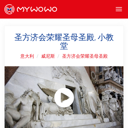
Togg
navi
圣方济会荣耀圣母圣殿, 小教
堂
意大利
威尼斯
圣方济会荣耀圣母圣殿