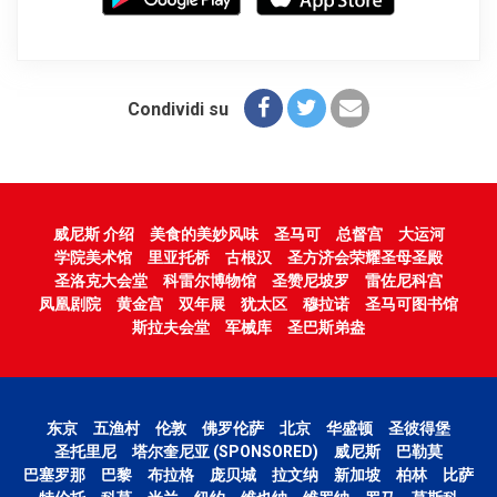
Condividi su
威尼斯 介绍
美食的美妙风味
圣马可
总督宫
大运河
学院美术馆
里亚托桥
古根汉
圣方济会荣耀圣母圣殿
圣洛克大会堂
科雷尔博物馆
圣赞尼坡罗
雷佐尼科宫
凤凰剧院
黄金宫
双年展
犹太区
穆拉诺
圣马可图书馆
斯拉夫会堂
军械库
圣巴斯弟盎
东京
五渔村
伦敦
佛罗伦萨
北京
华盛顿
圣彼得堡
圣托里尼
塔尔奎尼亚 (SPONSORED)
威尼斯
巴勒莫
巴塞罗那
巴黎
布拉格
庞贝城
拉文纳
新加坡
柏林
比萨