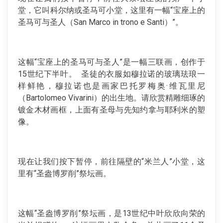
堂，它叫科尔纳或圣马可小堂，这里有一幅“宝座上的
圣马可与圣人（San Marco in trono e Santi）”。
这幅“宝座上的圣马可与圣人”是一幅三联画，创作于
15世纪下半叶。 圣徒的衣服如穆拉诺的玻璃珐琅一
样鲜艳，穆拉诺也是画家巴托罗梅奥·维瓦里尼
（Bartolomeo Vivarini）的出生地。请欣赏精雕细琢的
镀金木材画框，上面有圣母与先知约拿与耶利米的塑
像。
现在让我们按下暂停，前往隔壁的“米兰人”小堂，这
里有“圣盎博罗削”祭坛画。
这幅“圣盎博罗削”祭坛画，是13世纪中叶欣欣向荣的