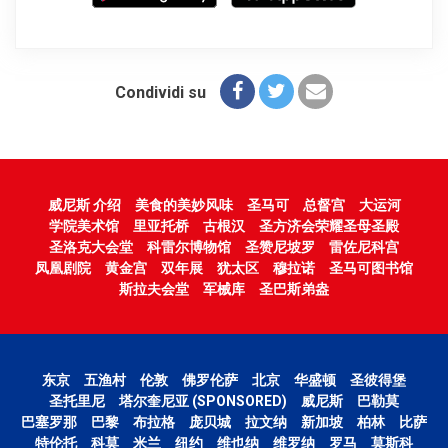
Condividi su
威尼斯 介绍
美食的美妙风味
圣马可
总督宫
大运河
学院美术馆
里亚托桥
古根汉
圣方济会荣耀圣母圣殿
圣洛克大会堂
科雷尔博物馆
圣赞尼坡罗
雷佐尼科宫
凤凰剧院
黄金宫
双年展
犹太区
穆拉诺
圣马可图书馆
斯拉夫会堂
军械库
圣巴斯弟盎
东京
五渔村
伦敦
佛罗伦萨
北京
华盛顿
圣彼得堡
圣托里尼
塔尔奎尼亚 (SPONSORED)
威尼斯
巴勒莫
巴塞罗那
巴黎
布拉格
庞贝城
拉文纳
新加坡
柏林
比萨
特伦托
科莫
米兰
纽约
维也纳
维罗纳
罗马
莫斯科