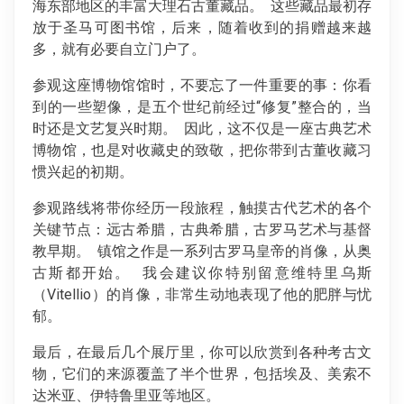
海东部地区的丰富大理石古董藏品。 这些藏品最初存
放于圣马可图书馆，后来，随着收到的捐赠越来越
多，就有必要自立门户了。
参观这座博物馆馆时，不要忘了一件重要的事：你看
到的一些塑像，是五个世纪前经过“修复”整合的，当
时还是文艺复兴时期。 因此，这不仅是一座古典艺术
博物馆，也是对收藏史的致敬，把你带到古董收藏习
惯兴起的初期。
参观路线将带你经历一段旅程，触摸古代艺术的各个
关键节点：远古希腊，古典希腊，古罗马艺术与基督
教早期。 镇馆之作是一系列古罗马皇帝的肖像，从奥
古斯都开始。 我会建议你特别留意维特里乌斯
（Vitellio）的肖像，非常生动地表现了他的肥胖与忧
郁。
最后，在最后几个展厅里，你可以欣赏到各种考古文
物，它们的来源覆盖了半个世界，包括埃及、美索不
达米亚、伊特鲁里亚等地区。