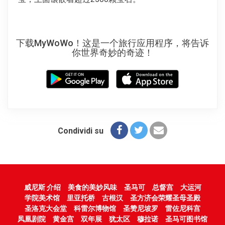
下载MyWoWo！这是一个旅行应用程序，将告诉
你世界奇妙的奇迹！
Condividi su
威尼斯 介绍
美食的美妙风味
圣马可
总督宫
大运河
学院美术馆
里亚托桥
古根汉
圣方济会荣耀圣母圣殿
圣洛克大会堂
科雷尔博物馆
圣赞尼坡罗
雷佐尼科宫
凤凰剧院
黄金宫
双年展
犹太区
穆拉诺
圣马可图书馆