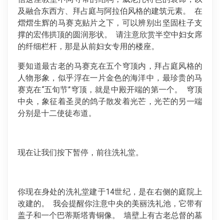
及融合东西方、拜占庭与阿拉伯风格的建筑元素。 在
熠熠生辉的马赛克贴片之下，可以辨别出坚固柱子支
撑的宏伟拱顶的圆润形状。 请注意欣赏半空中妇女席
的纤细栏杆，那是从前妇女专用的楼座。
要知道最古老的马赛克在五个穹顶内，拜占庭风格的
人物形象，似乎浮在一片金色的海洋中，最珍贵的马
赛克在“五旬节”穹顶，就是中殿开端的第一个。 穹顶
中央，象征着圣灵的鸽子散发着光芒，光芒的另一端
分别是十二使徒布道。
现在让我们按下暂停，前往洗礼堂。
你现在身处的洗礼堂建于14世纪，是在右侧的庭院上
改建的。 我会提醒你注意中央的美丽洗礼池，它带有
盖子和一个巴蒂斯塔青铜像。 墙壁上有古老总督的墓