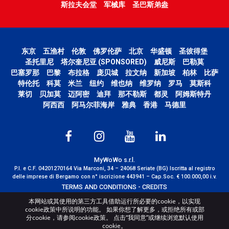
斯拉夫会堂
军械库
圣巴斯弟盎
东京
五渔村
伦敦
佛罗伦萨
北京
华盛顿
圣彼得堡
圣托里尼
塔尔奎尼亚 (SPONSORED)
威尼斯
巴勒莫
巴塞罗那
巴黎
布拉格
庞贝城
拉文纳
新加坡
柏林
比萨
特伦托
科莫
米兰
纽约
维也纳
维罗纳
罗马
莫斯科
莱切
贝加莫
迈阿密
迪拜
那不勒斯
都灵
阿姆斯特丹
阿西西
阿马尔菲海岸
雅典
香港
马德里
MyWoWo s.r.l.
P.I. e C.F. 04201270164 Via Marconi, 34 – 24068 Seriate (BG) Iscritta al registro
delle imprese di Bergamo con n° iscrizione 443941 – Cap.Soc. € 100.000,00 i.v.
TERMS AND CONDITIONS
-
CREDITS
本网站或其使用的第三方工具借助运行所必要的cookie，以实现
cookie政策中所说明的功能。 如果你想了解更多，或拒绝所有或部
分cookie，请参阅cookie政策。 点击“我同意”或继续浏览默认使用
cookie。