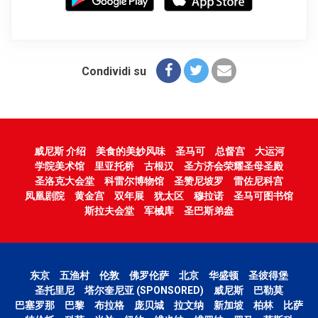
Condividi su
威尼斯 介绍
美食的美妙风味
圣马可
总督宫
大运河
学院美术馆
里亚托桥
古根汉
圣方济会荣耀圣母圣殿
圣洛克大会堂
科雷尔博物馆
圣赞尼坡罗
雷佐尼科宫
凤凰剧院
黄金宫
双年展
犹太区
穆拉诺
圣马可图书馆
斯拉夫会堂
军械库
圣巴斯弟盎
东京
五渔村
伦敦
佛罗伦萨
北京
华盛顿
圣彼得堡
圣托里尼
塔尔奎尼亚 (SPONSORED)
威尼斯
巴勒莫
巴塞罗那
巴黎
布拉格
庞贝城
拉文纳
新加坡
柏林
比萨