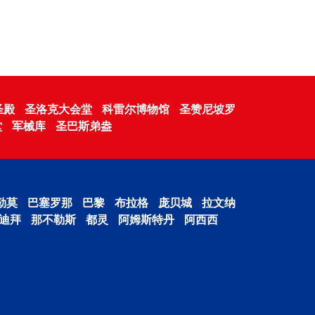
圣殿
圣洛克大会堂
科雷尔博物馆
圣赞尼坡罗
堂
军械库
圣巴斯弟盎
勒莫
巴塞罗那
巴黎
布拉格
庞贝城
拉文纳
迪拜
那不勒斯
都灵
阿姆斯特丹
阿西西