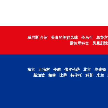
威尼斯 介绍
美食的美妙风味
圣马可
总督宫
雷佐尼科宫
凤凰剧院
东京
五渔村
伦敦
佛罗伦萨
北京
华盛顿
新加坡
柏林
比萨
特伦托
科莫
米兰