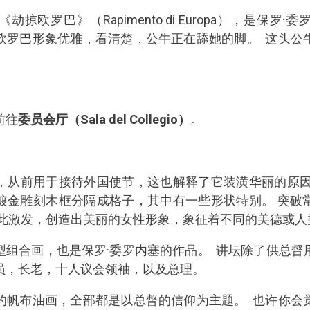
掠欧罗巴》（Rapimento di Europa），是保罗
欧罗巴形象优雅，看清楚，公牛正在舔她的脚。 这头公
前往
委员会厅（Sala del Collegio）
。
，从前用于接待外国使节，这也解释了它装潢华丽的原因
镀金雕刻木框分隔成格子，其中有一些形状特别。 突破
受此激发，创造出美丽的女性形象，象征着不同的美德或
型组合画，也是保罗·委罗内塞的作品。 讲坛除了供总督
员，长老，十人议会领袖，以及总理。
的帆布油画，全部都是以总督的信仰为主题。 也许你会