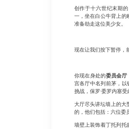
创作于十六世纪末期的《劫
一，坐在白公牛背上的
准备劫走这位美少女。
现在让我们按下暂停，
你现在身处的
委员会厅
宫各厅中名列前茅，以
挑战，保罗·委罗内塞
大厅尽头讲坛墙上的大
的，他们包括：六位委
墙壁上装饰着丁托列托