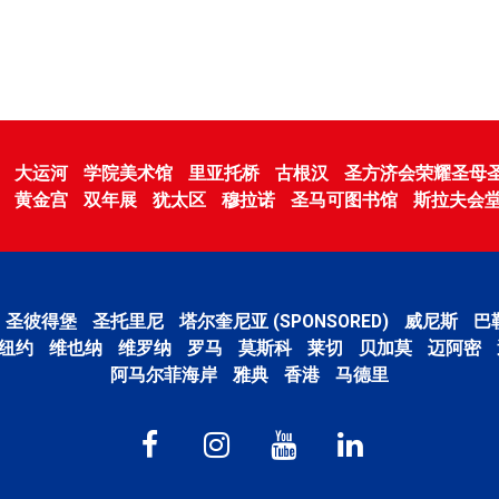
大运河
学院美术馆
里亚托桥
古根汉
圣方济会荣耀圣母
黄金宫
双年展
犹太区
穆拉诺
圣马可图书馆
斯拉夫会
圣彼得堡
圣托里尼
塔尔奎尼亚 (SPONSORED)
威尼斯
巴
纽约
维也纳
维罗纳
罗马
莫斯科
莱切
贝加莫
迈阿密
阿马尔菲海岸
雅典
香港
马德里