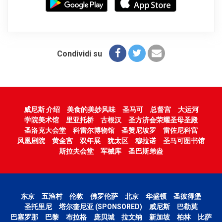
Condividi su
威尼斯 介绍
美食的美妙风味
圣马可
总督宫
大运河
学院美术馆
里亚托桥
古根汉
圣方济会荣耀圣母圣殿
圣洛克大会堂
科雷尔博物馆
圣赞尼坡罗
雷佐尼科宫
凤凰剧院
黄金宫
双年展
犹太区
穆拉诺
圣马可图书馆
斯拉夫会堂
军械库
圣巴斯弟盎
东京
五渔村
伦敦
佛罗伦萨
北京
华盛顿
圣彼得堡
圣托里尼
塔尔奎尼亚 (SPONSORED)
威尼斯
巴勒莫
巴塞罗那
巴黎
布拉格
庞贝城
拉文纳
新加坡
柏林
比萨