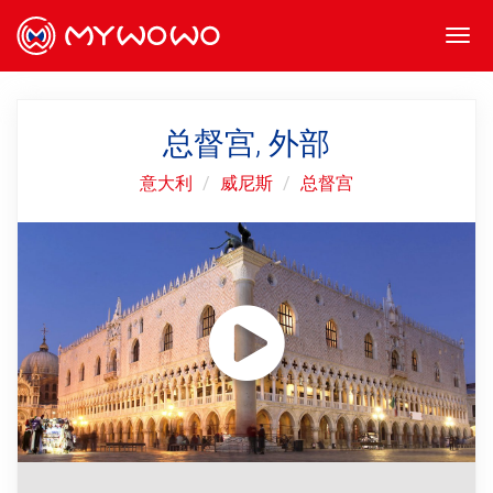
Togg
navi
总督宫, 外部
意大利
威尼斯
总督宫