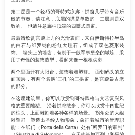
第二层是一个轻巧的哥特式凉廊：拱窗几乎带有音乐
般的节奏，请注意，底层的拱是单数的，二层则是双
数的。 也请注意廊柱顶端的四瓣式圆窗。
最后请欣赏宫殿上方的光滑表面，来自伊斯特拉半岛
的白石与维罗纳的粉红大理石，组成了双色菱形装
饰。 墙头上的墙齿，有别于一般军事堡垒的城垛，采
用了奇怪的装饰造型，看起来像一根根尖刺。
两个里面开有大阳台，装饰着雕塑群。 面朝码头的立
面顶层，有两个名叫“三孔”的三拱窗，是宫殿最古老
的部分。
在这座建筑里，你可以欣赏到哥特风格与文艺复兴风
格的重要雕塑。 沿着拱廊散步，你可以欣赏十四世纪
的柱头，上面雕刻着各种各样的场景。 拐角处的大组
雕塑群，塑造出圣经人物形象，象征着城市的管理职
能：在纸门（Porta della Carta）处有“所罗门的审判”
（Giustizia di Salomone），有天使长加百列（和平的