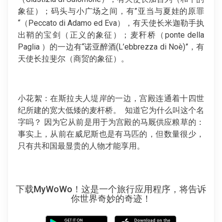
象征）；码头与小广场之间，有”亚当与夏娃的原罪
“（Peccato di Adamo ed Eva），有天使长米迦勒手执
出鞘的宝剑（正义的象征）；麦秆桥（ponte della
Paglia ）的一边有“诺亚醉酒(L’ebbrezza di Noè)”，有
天使长拉斐尔（商贸的象征）。
小花絮：在斯拉夫人堤岸的一边，宫殿连通着十四世
纪所建的宽大低矮的麦杆桥。 知道它为什么叫这个名
字吗？ 因为它从前是用于为宫殿的马厩供应粮草的：
事实上，从前在威尼斯也是有马匹的，但数量很少，
只有共和国最显贵的人物才能享用。
下载MyWoWo！这是一个旅行应用程序，将告诉
你世界奇妙的奇迹！