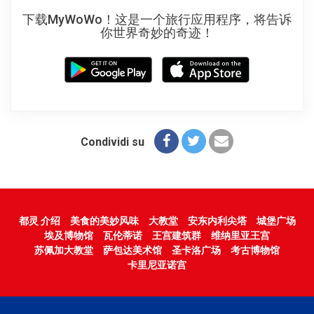
下载MyWoWo！这是一个旅行应用程序，将告诉
你世界奇妙的奇迹！
Condividi su
都灵 介绍
美食的美妙风味
大教堂
安东内利尖塔
城堡广场
埃及博物馆
瓦伦蒂诺
王宫建筑群
维纳里亚王宫
苏佩加大教堂
萨包达美术馆
圣卡洛广场
考古博物馆
卡里尼亚诺宫