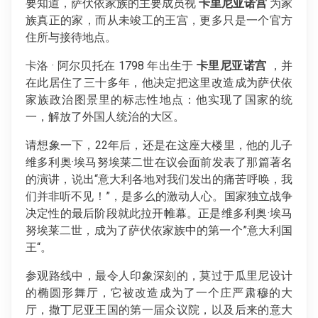
要知道，萨伏依家族的主要成员视
卡里尼亚诺宫
为家
族真正的家，而从未竣工的王宫，更多只是一个官方
住所与接待地点。
卡洛 · 阿尔贝托在 1798 年出生于
卡里尼亚诺宫
，并
在此居住了三十多年，他决定把这里改造成为萨伏依
家族政治图景里的标志性地点：他实现了国家的统
一，解放了外国人统治的大区。
请想象一下，22年后，还是在这座大楼里，他的儿子
维多利奥·埃马努埃莱二世在议会面前发表了那篇著名
的演讲，说出“意大利各地对我们发出的痛苦呼唤，我
们并非听不见！”，是多么的激动人心。国家独立战争
决定性的最后阶段就此拉开帷幕。正是维多利奥·埃马
努埃莱二世，成为了萨伏依家族中的第一个”意大利国
王“。
参观路线中，最令人印象深刻的，莫过于瓜里尼设计
的椭圆形舞厅，它被改造成为了一个庄严肃穆的大
厅，撒丁尼亚王国的第一届众议院，以及后来的意大