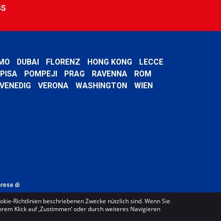
GS
MO
DUBAI
FLORENZ
HONG KONG
LECCE
PISA
POMPEJI
PRAG
RAVENNA
ROM
VENEDIG
VERONA
WASHINGTON
WIEN
prese di
ookie-Richtlinien beschriebenen Zwecke nützlich sind. Wenn Sie
Ihrem Klick auf ‚Zustimmen‘ oder durch weiteres Navigieren