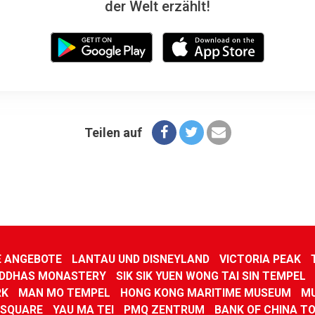
der Welt erzählt!
Teilen auf
E ANGEBOTE
LANTAU UND DISNEYLAND
VICTORIA PEAK
UDDHAS MONASTERY
SIK SIK YUEN WONG TAI SIN TEMPEL
RK
MAN MO TEMPEL
HONG KONG MARITIME MUSEUM
MU
 SQUARE
YAU MA TEI
PMQ ZENTRUM
BANK OF CHINA T