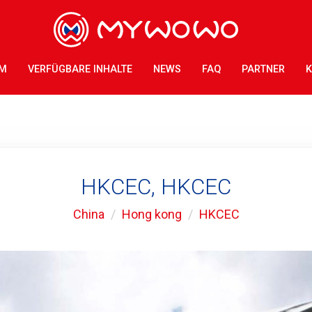
AM
VERFÜGBARE INHALTE
NEWS
FAQ
PARTNER
K
HKCEC, HKCEC
China
Hong kong
HKCEC