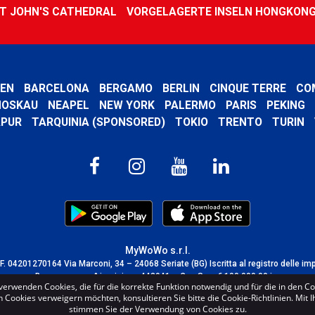
T JOHN'S CATHEDRAL
VORGELAGERTE INSELN HONGKON
EN
BARCELONA
BERGAMO
BERLIN
CINQUE TERRE
CO
OSKAU
NEAPEL
NEW YORK
PALERMO
PARIS
PEKING
APUR
TARQUINIA (SPONSORED)
TOKIO
TRENTO
TURIN
MyWoWo s.r.l.
C.F. 04201270164 Via Marconi, 34 – 24068 Seriate (BG) Iscritta al registro delle im
Bergamo con n° iscrizione 443941 – Cap.Soc. € 100.000,00 i.v.
verwenden Cookies, die für die korrekte Funktion notwendig und für die in den C
TERMS AND CONDITIONS
-
CREDITS
Cookies verweigern möchten, konsultieren Sie bitte die Cookie-Richtlinien. Mit 
stimmen Sie der Verwendung von Cookies zu.