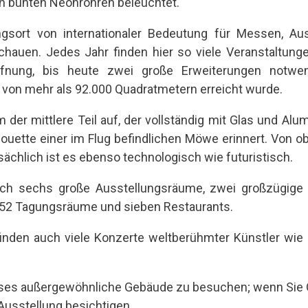
n bunten Neonröhren beleuchtet.
ngsort von internationaler Bedeutung für Messen, Au
uen. Jedes Jahr finden hier so viele Veranstaltungen
fnung, bis heute zwei große Erweiterungen notwe
on mehr als 92.000 Quadratmetern erreicht wurde.
m der mittlere Teil auf, der vollständig mit Glas und Alu
ouette einer im Flug befindlichen Möwe erinnert. Von ob
ächlich ist es ebenso technologisch wie futuristisch.
ich sechs große Ausstellungsräume, zwei großzügige
, 52 Tagungsräume und sieben Restaurants.
inden auch viele Konzerte weltberühmter Künstler wie 
eses außergewöhnliche Gebäude zu besuchen; wenn Sie 
Ausstellung besichtigen.