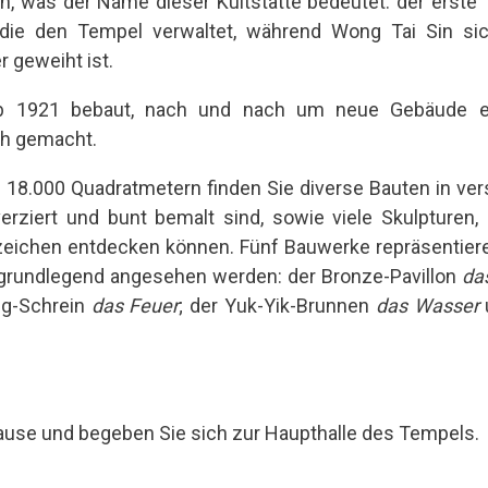
ch, was der Name dieser Kultstätte bedeutet: der erste Te
n, die den Tempel verwaltet, während Wong Tai Sin 
r geweiht ist.
ab 1921 bebaut, nach und nach um neue Gebäude er
ch gemacht.
a. 18.000 Quadratmetern finden Sie diverse Bauten in v
 verziert und bunt bemalt sind, sowie viele Skulpturen,
zeichen entdecken können. Fünf Bauwerke repräsentiere
s grundlegend angesehen werden: der Bronze-Pavillon
da
ng-Schrein
das Feuer
; der Yuk-Yik-Brunnen
das Wasser
Pause und begeben Sie sich zur Haupthalle des Tempels.