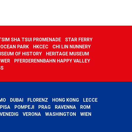
TSIM SHA TSUI PROMENADE
STAR FERRY
OCEAN PARK
HKCEC
CHI LIN NUNNERY
SEUM OF HISTORY
HERITAGE MUSEUM
OWER
PFERDERENNBAHN HAPPY VALLEY
GS
MO
DUBAI
FLORENZ
HONG KONG
LECCE
PISA
POMPEJI
PRAG
RAVENNA
ROM
VENEDIG
VERONA
WASHINGTON
WIEN