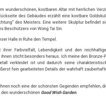
em wunderschönen, kostbaren Altar mit herrlichen Verzi
Rückseite des Gebäudes erzählt eine kostbare Goldskul
chtung“ des Meisters. Eine weitere Skulptur befindet si
es Beschützers von Wong Tai Sin.
eser Halle in Ruhe den Tempel.
t ihrer Farbvielfalt, Lebendigkeit und den reichhalt
 ihnen sticht besonders heraus. Ich meine den Bronze-Pa
all verkleidet ist und dadurch seine charakteristisc
ußerst fein gearbeiteten Details der wahrhaft zauberha
 Ihnen noch eine der schönsten Gegenden empfehlen, d
t, den wunderschönen
Good Wish Garden
.