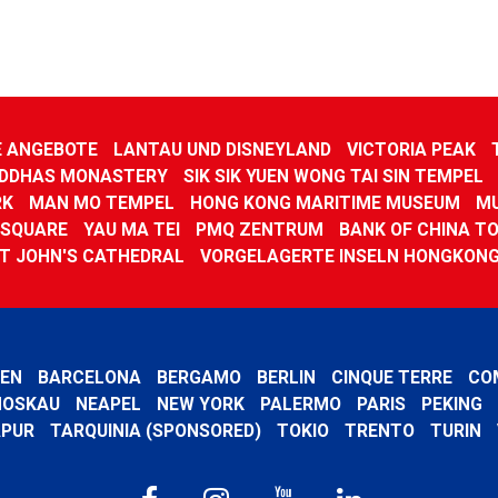
E ANGEBOTE
LANTAU UND DISNEYLAND
VICTORIA PEAK
UDDHAS MONASTERY
SIK SIK YUEN WONG TAI SIN TEMPEL
RK
MAN MO TEMPEL
HONG KONG MARITIME MUSEUM
MU
 SQUARE
YAU MA TEI
PMQ ZENTRUM
BANK OF CHINA T
T JOHN'S CATHEDRAL
VORGELAGERTE INSELN HONGKON
EN
BARCELONA
BERGAMO
BERLIN
CINQUE TERRE
CO
OSKAU
NEAPEL
NEW YORK
PALERMO
PARIS
PEKING
APUR
TARQUINIA (SPONSORED)
TOKIO
TRENTO
TURIN