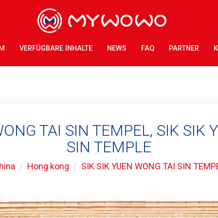
AM
VERFÜGBARE INHALTE
NEWS
FAQ
PARTNER
K
WONG TAI SIN TEMPEL, SIK SIK
SIN TEMPLE
hina
Hong kong
SIK SIK YUEN WONG TAI SIN TEMP