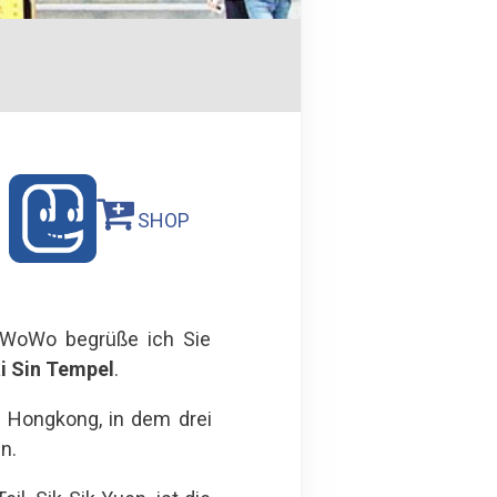
SHOP
MyWoWo begrüße ich Sie
i Sin
Tempel
.
n Hongkong, in dem drei
n.