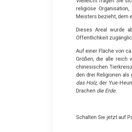
Vielleicht fragen Sie si
religiöse Organisatio
Meisters bezieht, dem e
Dieses Areal wurde 
Öffentlichkeit zugängli
Auf einer Fläche von c
Größen, die alle reich
chinesischen Tierkreis
den drei Religionen al
das
Holz
, der Yue-Heu
Drachen
die Erde
.
Schalten Sie jetzt auf 