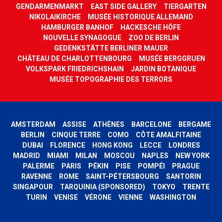
GENDARMENMARKT
EAST SIDE GALLERY
TIERGARTEN
NIKOLAIKIRCHE
MUSÉE HISTORIQUE ALLEMAND
HAMBURGER BANHOF
HACKESCHE HÖFE
NOUVELLE SYNAGOGUE
ZOO DE BERLIN
GEDENKSTÄTTE BERLINER MAUER
CHÂTEAU DE CHARLOTTENBOURG
MUSÉE BERGGRUEN
VOLKSPARK FRIEDRICHSHAIN
JARDIN BOTANIQUE
MUSÉE TOPOGRAPHIE DES TERRORS
AMSTERDAM
ASSISE
ATHÈNES
BARCELONE
BERGAME
BERLIN
CINQUE TERRE
COMO
CÔTE AMALFITAINE
DUBAI
FLORENCE
HONG KONG
LECCE
LONDRES
MADRID
MIAMI
MILAN
MOSCOU
NAPLES
NEW YORK
PALERME
PARIS
PÉKIN
PISE
POMPÉI
PRAGUE
RAVENNE
ROME
SAINT-PÉTERSBOURG
SANTORIN
SINGAPOUR
TARQUINIA (SPONSORED)
TOKYO
TRENTE
TURIN
VENISE
VÉRONE
VIENNE
WASHINGTON