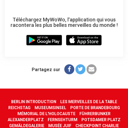
Téléchargez MyWoWo, l'application qui vous
racontera les plus belles merveilles du monde !
Partagez sur
BERLIN INTRODUCTION
LES MERVEILLES DE LA TABLE
REICHSTAG
MUSEUMSINSEL
PORTE DE BRANDEBOURG
MÉMORIAL DE L'HOLOCAUSTE
FÜHRERBUNKER
ALEXANDERPLATZ
FERNSEHTURM
POTSDAMER PLATZ
GEMÄLDEGALERIE
MUSÉE JUIF
CHECKPOINT CHARLIE