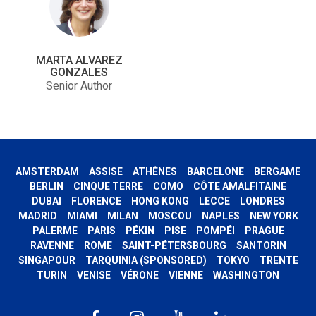
MARTA ALVAREZ
GONZALES
Senior Author
AMSTERDAM
ASSISE
ATHÈNES
BARCELONE
BERGAME
BERLIN
CINQUE TERRE
COMO
CÔTE AMALFITAINE
DUBAI
FLORENCE
HONG KONG
LECCE
LONDRES
MADRID
MIAMI
MILAN
MOSCOU
NAPLES
NEW YORK
PALERME
PARIS
PÉKIN
PISE
POMPÉI
PRAGUE
RAVENNE
ROME
SAINT-PÉTERSBOURG
SANTORIN
SINGAPOUR
TARQUINIA (SPONSORED)
TOKYO
TRENTE
TURIN
VENISE
VÉRONE
VIENNE
WASHINGTON