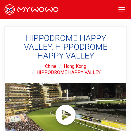
Togg
navi
HIPPODROME HAPPY
VALLEY, HIPPODROME
HAPPY VALLEY
Chine
Hong Kong
HIPPODROME HAPPY VALLEY