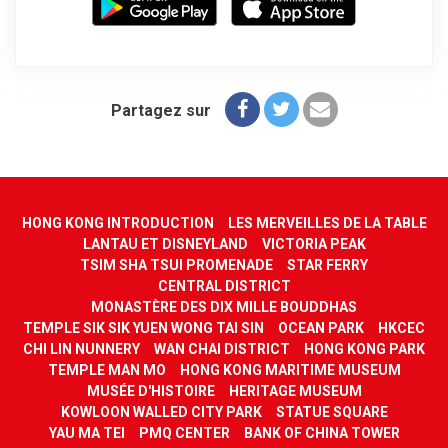
Partagez sur
HONG KONG INTRODUCTION
LES MERVEILLES DE LA TABLE
LANTAU ET DISNEYLAND
VICTORIA PEAK
TSIM SHA TSUI PROMENADE
STAR FERRY
CENTRAL DISTRICT
MONASTÈRE DES DIX MILLE BOUDDHAS
TEMPLE SIK SIK YUEN WONG TAI SIN
OCEAN PARK
HKCEC
CHI LIN NUNNERY
WAN CHAI DISTRICT
HONG KONG PARK
TEMPLE MAN MO
HONG KONG MARITIME MUSEUM
MUSÉE D'HISTOIRE
HERITAGE MUSEUM
KOWLOON WALLED CITY PARK
STATUE SQUARE
YAU MA TEI
PMQ CENTER
BANK OF CHINA TOWER