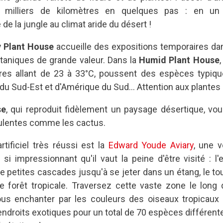
 milliers de kilomètres en quelques pas : en un 
e la jungle au climat aride du désert !
y Plant House
accueille des expositions temporaires dan
taniques de grande valeur. Dans la
Humid Plant House
es allant de 23 à 33°C, poussent des espèces typiques
 du Sud-Est et d'Amérique du Sud… Attention aux plantes 
se
, qui reproduit fidèlement un paysage désertique, vo
culentes comme les cactus.
tificiel très réussi est la
Edward Youde Aviary
, une 
si impressionnant qu'il vaut la peine d'être visité : l
 petites cascades jusqu'à se jeter dans un étang, le to
e forêt tropicale. Traversez cette vaste zone le long d
ous enchanter par les couleurs des oiseaux tropicaux 
endroits exotiques pour un total de 70 espèces différent