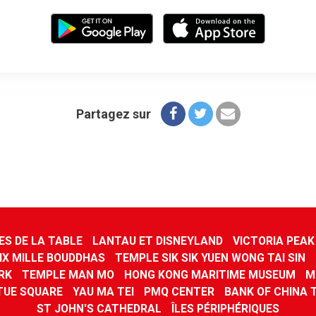
Partagez sur
ES DE LA TABLE
LANTAU ET DISNEYLAND
VICTORIA PEAK
IX MILLE BOUDDHAS
TEMPLE SIK SIK YUEN WONG TAI SIN
RK
TEMPLE MAN MO
HONG KONG MARITIME MUSEUM
M
TUE SQUARE
YAU MA TEI
PMQ CENTER
BANK OF CHINA 
ST JOHN'S CATHEDRAL
ÎLES PÉRIPHÉRIQUES