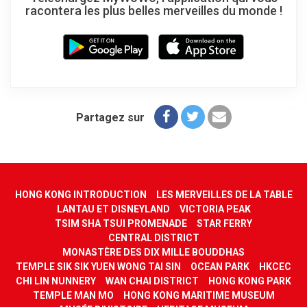
racontera les plus belles merveilles du monde !
Partagez sur
HONG KONG INTRODUCTION
LES MERVEILLES DE LA TABLE
LANTAU ET DISNEYLAND
VICTORIA PEAK
TSIM SHA TSUI PROMENADE
STAR FERRY
CENTRAL DISTRICT
MONASTÈRE DES DIX MILLE BOUDDHAS
TEMPLE SIK SIK YUEN WONG TAI SIN
OCEAN PARK
HKCEC
CHI LIN NUNNERY
WAN CHAI DISTRICT
HONG KONG PARK
TEMPLE MAN MO
HONG KONG MARITIME MUSEUM