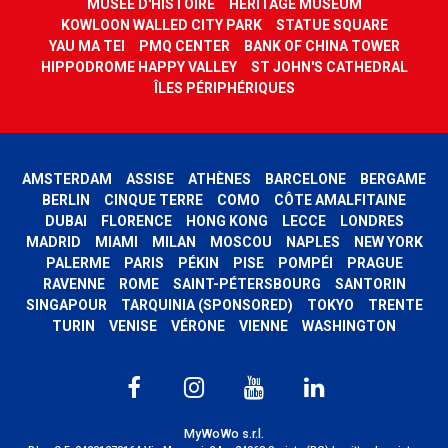
MUSÉE D'HISTOIRE
HERITAGE MUSEUM
KOWLOON WALLED CITY PARK
STATUE SQUARE
YAU MA TEI
PMQ CENTER
BANK OF CHINA TOWER
HIPPODROME HAPPY VALLEY
ST JOHN'S CATHEDRAL
ÎLES PÉRIPHÉRIQUES
AMSTERDAM
ASSISE
ATHÈNES
BARCELONE
BERGAME
BERLIN
CINQUE TERRE
COMO
CÔTE AMALFITAINE
DUBAI
FLORENCE
HONG KONG
LECCE
LONDRES
MADRID
MIAMI
MILAN
MOSCOU
NAPLES
NEW YORK
PALERME
PARIS
PÉKIN
PISE
POMPÉI
PRAGUE
RAVENNE
ROME
SAINT-PÉTERSBOURG
SANTORIN
SINGAPOUR
TARQUINIA (SPONSORED)
TOKYO
TRENTE
TURIN
VENISE
VÉRONE
VIENNE
WASHINGTON
MyWoWo s.r.l.