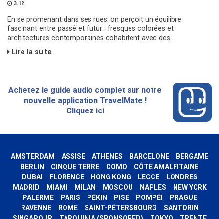
3.12
En se promenant dans ses rues, on perçoit un équilibre
fascinant entre passé et futur : fresques colorées et
architectures contemporaines cohabitent avec des...
Lire la suite
Achetez le guide audio complet sur notre
nouvelle application TravelMate !
Cliquez ici
AMSTERDAM
ASSISE
ATHÈNES
BARCELONE
BERGAME
BERLIN
CINQUE TERRE
COMO
CÔTE AMALFITAINE
DUBAI
FLORENCE
HONG KONG
LECCE
LONDRES
MADRID
MIAMI
MILAN
MOSCOU
NAPLES
NEW YORK
PALERME
PARIS
PÉKIN
PISE
POMPÉI
PRAGUE
RAVENNE
ROME
SAINT-PÉTERSBOURG
SANTORIN
SINGAPOUR
TARQUINIA (SPONSORED)
TOKYO
TRENTE