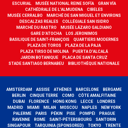
ESCURIAL
MUSÉE NATIONAL REINE SOFÍA
GRAN VÍA
CATHÉDRALE DE L’ALMUDENA
CIBELES
MUSÉE CERRALBO
MARCHÉ DE SAN MIGUEL ET ENVIRONS
DESCALZAS REALES
COLLÉGIALE SAN ISIDRO
MARCHÉ DU RASTRO
MUSÉE LÁZARO GALDIANO
GARE D’ATOCHA
LOS JERONIMOS
BASILIQUE DE SAINT-FRANÇOIS
QUARTIERS MODERNES
PLAZA DE TOROS
PLAZA DE LA PAJA
PLAZA TIRSO DE MOLINA
PUERTA D’ALCALÁ
JARDIN BOTANIQUE
PLACA DE SANTA CRUZ
STADE SANTIAGO BERNABEU
BIBLIOTHÈQUE NATIONALE
AMSTERDAM
ASSISE
ATHÈNES
BARCELONE
BERGAME
BERLIN
CINQUE TERRE
COMO
CÔTE AMALFITAINE
DUBAI
FLORENCE
HONG KONG
LECCE
LONDRES
MADRID
MIAMI
MILAN
MOSCOU
NAPLES
NEW YORK
PALERME
PARIS
PÉKIN
PISE
POMPÉI
PRAGUE
RAVENNE
ROME
SAINT-PÉTERSBOURG
SANTORIN
SINGAPOUR
TARQUINIA (SPONSORED)
TOKYO
TRENTE