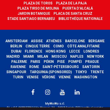
PLAZA DE TOROS
PLAZA DE LA PAJA
PLAZA TIRSO DE MOLINA
PUERTA D’ALCALÁ
JARDIN BOTANIQUE
PLACA DE SANTA CRUZ
STADE SANTIAGO BERNABEU
BIBLIOTHÈQUE NATIONALE
AMSTERDAM
ASSISE
ATHÈNES
BARCELONE
BERGAME
BERLIN
CINQUE TERRE
COMO
CÔTE AMALFITAINE
DUBAI
FLORENCE
HONG KONG
LECCE
LONDRES
MADRID
MIAMI
MILAN
MOSCOU
NAPLES
NEW YORK
PALERME
PARIS
PÉKIN
PISE
POMPÉI
PRAGUE
RAVENNE
ROME
SAINT-PÉTERSBOURG
SANTORIN
SINGAPOUR
TARQUINIA (SPONSORED)
TOKYO
TRENTE
TURIN
VENISE
VÉRONE
VIENNE
WASHINGTON
MyWoWo s.r.l.
P.I. e C.F. 04201270164 Via Marconi, 34 – 24068 Seriate (BG) Iscritta al registro