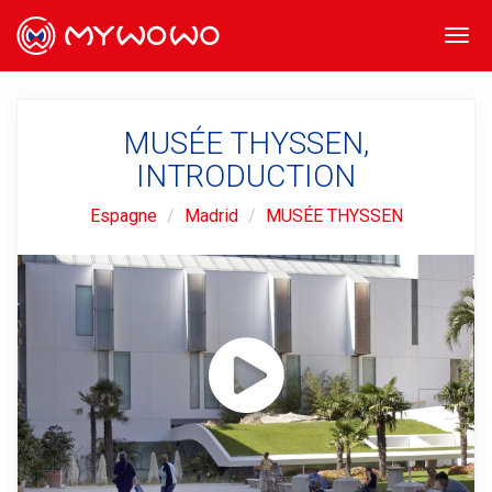
Togg
navi
MUSÉE THYSSEN,
INTRODUCTION
Espagne
Madrid
MUSÉE THYSSEN