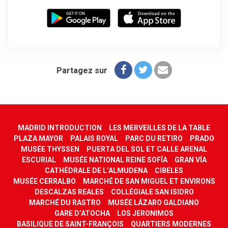
Partagez sur
MADRID INTRODUCTION
LES MERVEILLES DE LA TABLE
PLAZA MAYOR
PALAIS ROYAL
PARC DU RETIRO
PRADO
MUSÉE THYSSEN
PUERTA DEL SOL ET CALLE ARENAL
ESCURIAL
MUSÉE NATIONAL REINE SOFÍA
GRAN VÍA
CATHÉDRALE DE L’ALMUDENA
CIBELES
MUSÉE CERRALBO
MARCHÉ DE SAN MIGUEL ET ENVIRONS
DESCALZAS REALES
COLLÉGIALE SAN ISIDRO
MARCHÉ DU RASTRO
MUSÉE LÁZARO GALDIANO
GARE D’ATOCHA
LOS JERONIMOS
BASILIQUE DE SAINT-FRANÇOIS
QUARTIERS MODERNES