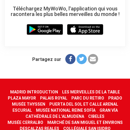
Téléchargez MyWoWo, l'application qui vous
racontera les plus belles merveilles du monde !
Partagez sur
MADRID INTRODUCTION
LES MERVEILLES DE LA TABLE
PLAZA MAYOR
PALAIS ROYAL
PARC DU RETIRO
PRADO
MUSÉE THYSSEN
PUERTA DEL SOL ET CALLE ARENAL
ESCURIAL
MUSÉE NATIONAL REINE SOFÍA
GRAN VÍA
CATHÉDRALE DE L’ALMUDENA
CIBELES
MUSÉE CERRALBO
MARCHÉ DE SAN MIGUEL ET ENVIRONS
DESCALZAS REALES
COLLÉGIALE SAN ISIDRO