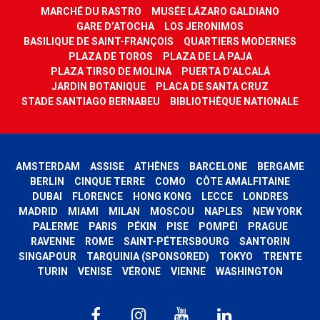
MARCHÉ DU RASTRO
MUSÉE LÁZARO GALDIANO
GARE D’ATOCHA
LOS JERONIMOS
BASILIQUE DE SAINT-FRANÇOIS
QUARTIERS MODERNES
PLAZA DE TOROS
PLAZA DE LA PAJA
PLAZA TIRSO DE MOLINA
PUERTA D’ALCALÁ
JARDIN BOTANIQUE
PLACA DE SANTA CRUZ
STADE SANTIAGO BERNABEU
BIBLIOTHÈQUE NATIONALE
AMSTERDAM
ASSISE
ATHÈNES
BARCELONE
BERGAME
BERLIN
CINQUE TERRE
COMO
CÔTE AMALFITAINE
DUBAI
FLORENCE
HONG KONG
LECCE
LONDRES
MADRID
MIAMI
MILAN
MOSCOU
NAPLES
NEW YORK
PALERME
PARIS
PÉKIN
PISE
POMPÉI
PRAGUE
RAVENNE
ROME
SAINT-PÉTERSBOURG
SANTORIN
SINGAPOUR
TARQUINIA (SPONSORED)
TOKYO
TRENTE
TURIN
VENISE
VÉRONE
VIENNE
WASHINGTON