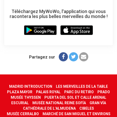
Téléchargez MyWoWo, l'application qui vous
racontera les plus belles merveilles du monde !
Partagez sur
MADRID INTRODUCTION
LES MERVEILLES DE LA TABLE
PLAZA MAYOR
PALAIS ROYAL
PARC DU RETIRO
PRADO
MUSÉE THYSSEN
PUERTA DEL SOL ET CALLE ARENAL
ESCURIAL
MUSÉE NATIONAL REINE SOFÍA
GRAN VÍA
CATHÉDRALE DE L’ALMUDENA
CIBELES
MUSÉE CERRALBO
MARCHÉ DE SAN MIGUEL ET ENVIRONS