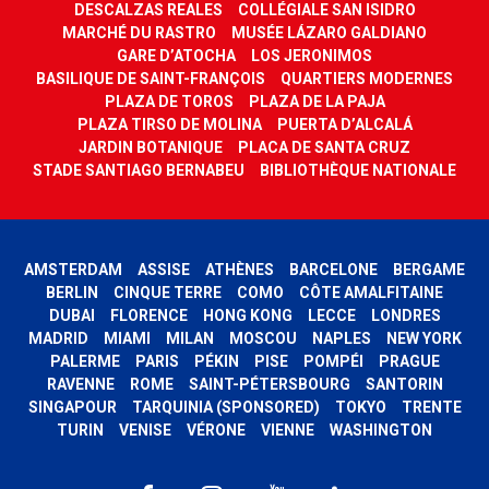
DESCALZAS REALES
COLLÉGIALE SAN ISIDRO
MARCHÉ DU RASTRO
MUSÉE LÁZARO GALDIANO
GARE D’ATOCHA
LOS JERONIMOS
BASILIQUE DE SAINT-FRANÇOIS
QUARTIERS MODERNES
PLAZA DE TOROS
PLAZA DE LA PAJA
PLAZA TIRSO DE MOLINA
PUERTA D’ALCALÁ
JARDIN BOTANIQUE
PLACA DE SANTA CRUZ
STADE SANTIAGO BERNABEU
BIBLIOTHÈQUE NATIONALE
AMSTERDAM
ASSISE
ATHÈNES
BARCELONE
BERGAME
BERLIN
CINQUE TERRE
COMO
CÔTE AMALFITAINE
DUBAI
FLORENCE
HONG KONG
LECCE
LONDRES
MADRID
MIAMI
MILAN
MOSCOU
NAPLES
NEW YORK
PALERME
PARIS
PÉKIN
PISE
POMPÉI
PRAGUE
RAVENNE
ROME
SAINT-PÉTERSBOURG
SANTORIN
SINGAPOUR
TARQUINIA (SPONSORED)
TOKYO
TRENTE
TURIN
VENISE
VÉRONE
VIENNE
WASHINGTON