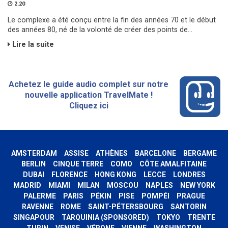
2.20
Le complexe a été conçu entre la fin des années 70 et le début
des années 80, né de la volonté de créer des points de...
Lire la suite
Achetez le guide audio complet sur notre
nouvelle application TravelMate !
Cliquez ici
AMSTERDAM
ASSISE
ATHÈNES
BARCELONE
BERGAME
BERLIN
CINQUE TERRE
COMO
CÔTE AMALFITAINE
DUBAI
FLORENCE
HONG KONG
LECCE
LONDRES
MADRID
MIAMI
MILAN
MOSCOU
NAPLES
NEW YORK
PALERME
PARIS
PÉKIN
PISE
POMPÉI
PRAGUE
RAVENNE
ROME
SAINT-PÉTERSBOURG
SANTORIN
SINGAPOUR
TARQUINIA (SPONSORED)
TOKYO
TRENTE
TURIN
VENISE
VÉRONE
VIENNE
WASHINGTON