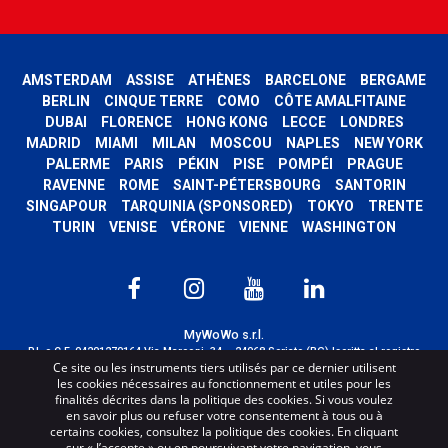
AMSTERDAM
ASSISE
ATHÈNES
BARCELONE
BERGAME
BERLIN
CINQUE TERRE
COMO
CÔTE AMALFITAINE
DUBAI
FLORENCE
HONG KONG
LECCE
LONDRES
MADRID
MIAMI
MILAN
MOSCOU
NAPLES
NEW YORK
PALERME
PARIS
PÉKIN
PISE
POMPÉI
PRAGUE
RAVENNE
ROME
SAINT-PÉTERSBOURG
SANTORIN
SINGAPOUR
TARQUINIA (SPONSORED)
TOKYO
TRENTE
TURIN
VENISE
VÉRONE
VIENNE
WASHINGTON
MyWoWo s.r.l.
P.I. e C.F. 04201270164 Via Marconi, 34 – 24068 Seriate (BG) Iscritta al registro
Ce site ou les instruments tiers utilisés par ce dernier utilisent
delle imprese di Bergamo con n° iscrizione 443941 – Cap.Soc. € 100.000,00 i.v.
les cookies nécessaires au fonctionnement et utiles pour les
TERMS AND CONDITIONS
-
CREDITS
finalités décrites dans la politique des cookies. Si vous voulez
en savoir plus ou refuser votre consentement à tous ou à
certains cookies, consultez la politique des cookies. En cliquant
sur « J’accepte » ou en poursuivant votre navigation, vous