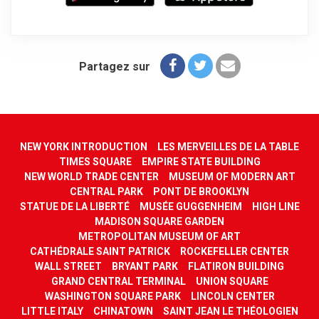
Partagez sur
NEW YORK INTRODUCTION
LES MERVEILLES DE LA TABLE
TIMES SQUARE
EMPIRE STATE BUILDING
NEW WORLD TRADE CENTER
MUSEUM OF MODERN ART
CENTRAL PARK
PONT DE BROOKLYN
STATUE DE LA LIBERTÉ
MUSÉE GUGGENHEIM
HIGH LINE
MADISON SQUARE GARDEN
METROPOLITAN MUSEUM OF ART
CATHÉDRALE SAINT PATRICK
ROCKEFELLER CENTER
WALL STREET
BRYANT PARK
FLATIRON BUILDING
GRAND CENTRAL TERMINAL
UNION SQUARE
WASHINGTON SQUARE PARK
LINCOLN CENTER
LITTLE ITALY
CHINATOWN
SAINT JEAN LE THÉOLOGIEN