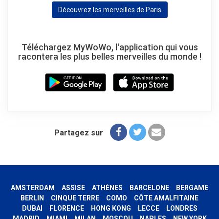
Découvrez les merveilles de Paris
Téléchargez MyWoWo, l'application qui vous
racontera les plus belles merveilles du monde !
Partagez sur
AMSTERDAM
ASSISE
ATHÈNES
BARCELONE
BERGAME
BERLIN
CINQUE TERRE
COMO
CÔTE AMALFITAINE
DUBAI
FLORENCE
HONG KONG
LECCE
LONDRES
MADRID
MIAMI
MILAN
MOSCOU
NAPLES
NEW YORK