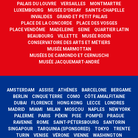
PALAIS DU LOUVRE
VERSAILLES
MONTMARTRE
LUXEMBOURG
MUSÉE D'ORSAY
SAINTE-CHAPELLE
INVALIDES
GRAND ET PETIT PALAIS
PLACE DE LA CONCORDE
PLACE DES VOSGES
PLACE VENDÔME
MADELEINE
SEINE
QUARTIER LATIN
BEAUBOURG
VILLETTE
MUSÉE RODIN
CONSERVATOIRE DES ARTS ET MÉTIERS
MUSÉE MARMOTTAN
MUSÉES DE CAMONDO ET CERNUSCHI
MUSÉE JACQUEMART-ANDRÉ
AMSTERDAM
ASSISE
ATHÈNES
BARCELONE
BERGAME
BERLIN
CINQUE TERRE
COMO
CÔTE AMALFITAINE
DUBAI
FLORENCE
HONG KONG
LECCE
LONDRES
MADRID
MIAMI
MILAN
MOSCOU
NAPLES
NEW YORK
PALERME
PARIS
PÉKIN
PISE
POMPÉI
PRAGUE
RAVENNE
ROME
SAINT-PÉTERSBOURG
SANTORIN
SINGAPOUR
TARQUINIA (SPONSORED)
TOKYO
TRENTE
TURIN
VENISE
VÉRONE
VIENNE
WASHINGTON