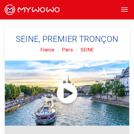
Togg
navi
SEINE, PREMIER TRONÇON
France
Paris
SEINE