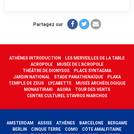
Partagez sur
ATHÈNES INTRODUCTION
LES MERVEILLES DE LA TABLE
ACROPOLE
MUSÉE DE L'ACROPOLE
THÉÂTRE DE DIONYSOS
PLACE SYNTAGMA
JARDIN NATIONAL
STADE PANATHENAÏQUE
PLAKA
TEMPLE DE ZEUS
LYCABETTE
MUSÉE ARCHÉOLOGIQUE
MONASTIRAKI
AGORA
TOUR DES VENTS
CENTRE CULTUREL STAVROS NIARCHOS
AMSTERDAM
ASSISE
ATHÈNES
BARCELONE
BERGAME
BERLIN
CINQUE TERRE
COMO
CÔTE AMALFITAINE