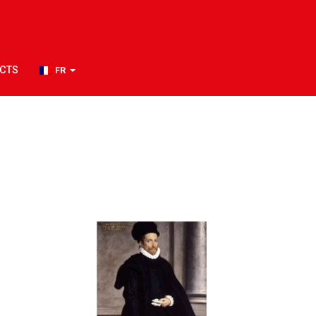
CTS
FR