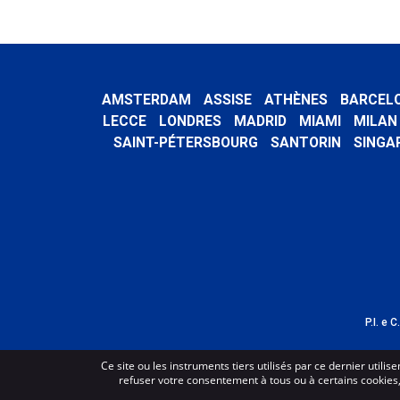
AMSTERDAM
ASSISE
ATHÈNES
BARCEL
LECCE
LONDRES
MADRID
MIAMI
MILAN
SAINT-PÉTERSBOURG
SANTORIN
SINGA
P.I. e 
Ce site ou les instruments tiers utilisés par ce dernier utili
refuser votre consentement à tous ou à certains cookies, c