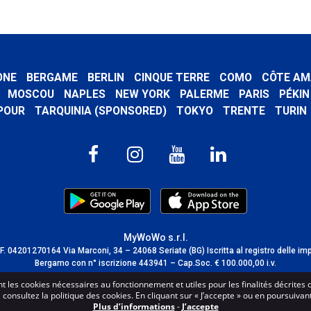
ONE
BERGAME
BERLIN
CINQUE TERRE
COMO
CÔTE AM
MOSCOU
NAPLES
NEW YORK
PALERME
PARIS
PÉKIN
POUR
TARQUINIA (SPONSORED)
TOKYO
TRENTE
TURIN
MyWoWo s.r.l.
C.F. 04201270164 Via Marconi, 34 – 24068 Seriate (BG) Iscritta al registro delle im
Bergamo con n° iscrizione 443941 – Cap.Soc. € 100.000,00 i.v.
TERMS AND CONDITIONS
-
CREDITS
sent les cookies nécessaires au fonctionnement et utiles pour les finalités décrites 
onsultez la politique des cookies. En cliquant sur « J’accepte » ou en poursuivant 
Plus d’informations
-
J’accepte