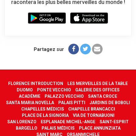
racontera les plus belles merveilles du monde !
Partagez sur
FLORENCE INTRODUCTION
LES MERVEILLES DE LA TABLE
DUOMO
PONTE VECCHIO
GALERIE DES OFFICES
ACADÉMIE
PALAZZO VECCHIO
SANTA CROCE
SANTA MARIA NOVELLA
PALAIS PITTI
JARDINS DE BOBOLI
CHAPELLES MÉDICIS
CHAPELLE BRANCACCI
PLACE DE LA SIGNORIA
VIA DE TORNABUONI
SAN LORENZO
ESPLANADE MICHEL-ANGE
SAINT-ESPRIT
BARGELLO
PALAIS MÉDICIS
PLACE ANNUNZIATA
SAINT MARC
ORSANMICHELE