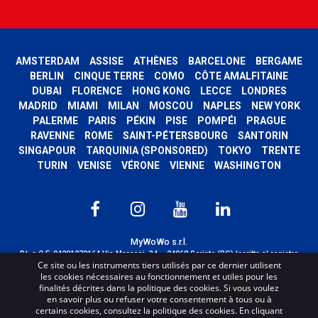
AMSTERDAM
ASSISE
ATHÈNES
BARCELONE
BERGAME
BERLIN
CINQUE TERRE
COMO
CÔTE AMALFITAINE
DUBAI
FLORENCE
HONG KONG
LECCE
LONDRES
MADRID
MIAMI
MILAN
MOSCOU
NAPLES
NEW YORK
PALERME
PARIS
PÉKIN
PISE
POMPÉI
PRAGUE
RAVENNE
ROME
SAINT-PÉTERSBOURG
SANTORIN
SINGAPOUR
TARQUINIA (SPONSORED)
TOKYO
TRENTE
TURIN
VENISE
VÉRONE
VIENNE
WASHINGTON
MyWoWo s.r.l.
P.I. e C.F. 04201270164 Via Marconi, 34 – 24068 Seriate (BG) Iscritta al registro
Ce site ou les instruments tiers utilisés par ce dernier utilisent
delle imprese di Bergamo con n° iscrizione 443941 – Cap.Soc. € 100.000,00 i.v.
les cookies nécessaires au fonctionnement et utiles pour les
TERMS AND CONDITIONS
-
CREDITS
finalités décrites dans la politique des cookies. Si vous voulez
en savoir plus ou refuser votre consentement à tous ou à
certains cookies, consultez la politique des cookies. En cliquant