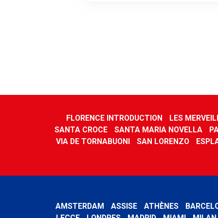
FLORENCE INTRODUCTION
LES MERVEIL
SANTA CROCE
SANTA MARIA NOVELLA
PA
VIA DE TORNABUONI
SAN LORENZO
ESPL
AMSTERDAM
ASSISE
ATHÈNES
BARCEL
LECCE
LONDRES
MADRID
MIAMI
MILAN