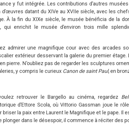
sance y fut intégrée. Les contributions d’autres musées
on d’œuvres datant du XIVe au XVIIe siècle, avec les che
e. À la fin du XIXe siècle, le musée bénéficia de la do
, qui enrichit le musée d’environ trois mille splendi
urrez admirer une magnifique cour avec des arcades so
calier extérieur desservant la galerie du premier étage
n pierre. N’oubliez pas de regarder les sculptures orne
leries, y compris le curieux
Canon de saint Paul
, en bron
oulez retrouver le Bargello au cinéma, regardez
Bel
orique d’Ettore Scola, où Vittorio Gassman joue le rôl
 briser la paix entre Laurent le Magnifique et le pape. I
 de plonger dans le désespoir, il commence à réciter des 