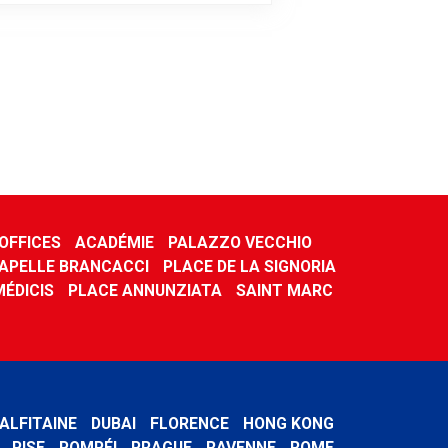
 OFFICES
ACADÉMIE
PALAZZO VECCHIO
APELLE BRANCACCI
PLACE DE LA SIGNORIA
MÉDICIS
PLACE ANNUNZIATA
SAINT MARC
ALFITAINE
DUBAI
FLORENCE
HONG KONG
PISE
POMPÉI
PRAGUE
RAVENNE
ROME