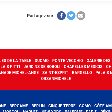
Partagez sur
LES DE LA TABLE
DUOMO
PONTE VECCHIO
GALERIE DES
LAIS PITTI
JARDINS DE BOBOLI
CHAPELLES MÉDICIS
CH
ANADE MICHEL-ANGE
SAINT-ESPRIT
BARGELLO
PALAIS 
ORSANMICHELE
ONE
BERGAME
BERLIN
CINQUE TERRE
COMO
CÔTE AM
MOSCOU
NAPLES
NEW YORK
PALERME
PARIS
PÉKIN