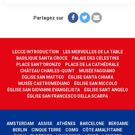
Partagez sur
LECCE INTRODUCTION
LES MERVEILLES DE LA TABLE
BASILIQUE SANTA CROCE
PALAIS DES CÉLESTINS
PLACE SANT'ORONZO
PLACE DE LA CATHÉDRALE
CHÂTEAU CHARLES-QUINT
MUSÉE FAGGIANO
ÉGLISE SAN MATTEO
ÉGLISE SANTA CHIARA
MUSÉE CASTROMEDIANO
ÉGLISE SAN NICCOLÒ
ÉGLISE SAN GIOVANNI EVANGELISTA
ÉGLISE SANT ANGELO
ÉGLISE SAN FRANCESCO DELLA SCARPA
AMSTERDAM
ASSISE
ATHÈNES
BARCELONE
BERGAME
BERLIN
CINQUE TERRE
COMO
CÔTE AMALFITAINE