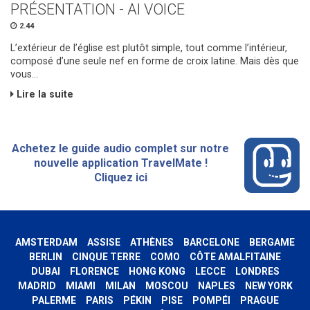
PRÉSENTATION - AI VOICE
2.44
L’extérieur de l’église est plutôt simple, tout comme l’intérieur,
composé d’une seule nef en forme de croix latine. Mais dès que
vous...
Lire la suite
Achetez le guide audio complet sur notre
nouvelle application TravelMate !
Cliquez ici
AMSTERDAM
ASSISE
ATHÈNES
BARCELONE
BERGAME
BERLIN
CINQUE TERRE
COMO
CÔTE AMALFITAINE
DUBAI
FLORENCE
HONG KONG
LECCE
LONDRES
MADRID
MIAMI
MILAN
MOSCOU
NAPLES
NEW YORK
PALERME
PARIS
PÉKIN
PISE
POMPÉI
PRAGUE