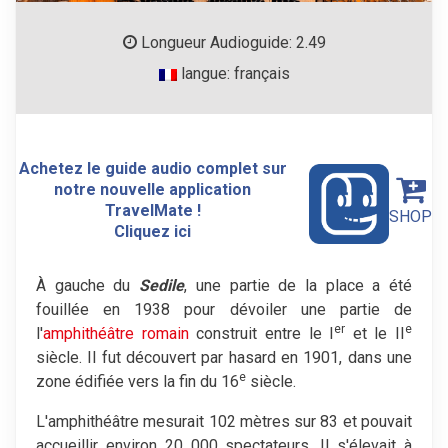
Longueur Audioguide: 2.49
langue: français
Achetez le guide audio complet sur
notre nouvelle application
TravelMate !
SHOP
Cliquez ici
À gauche du
Sedile
, une partie de la place a été
fouillée en 1938 pour dévoiler une partie de
er
e
l'
amphithéâtre romain
construit entre le I
et le II
siècle. Il fut découvert par hasard en 1901, dans une
e
zone édifiée vers la fin du 16
siècle.
L'amphithéâtre mesurait 102 mètres sur 83 et pouvait
accueillir environ 20 000 spectateurs. Il s'élevait à