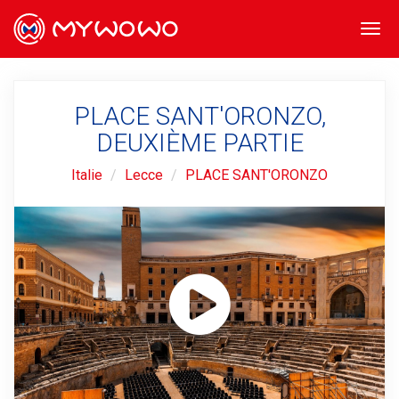
Togg
navi
PLACE SANT'ORONZO,
DEUXIÈME PARTIE
Italie
Lecce
PLACE SANT'ORONZO