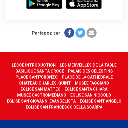
Partagez sur
LECCE INTRODUCTION
LES MERVEILLES DE LA TABLE
BASILIQUE SANTA CROCE
PALAIS DES CÉLESTINS
PLACE SANT'ORONZO
PLACE DE LA CATHÉDRALE
CHÂTEAU CHARLES-QUINT
MUSÉE FAGGIANO
ÉGLISE SAN MATTEO
ÉGLISE SANTA CHIARA
MUSÉE CASTROMEDIANO
ÉGLISE SAN NICCOLÒ
ÉGLISE SAN GIOVANNI EVANGELISTA
ÉGLISE SANT ANGELO
ÉGLISE SAN FRANCESCO DELLA SCARPA