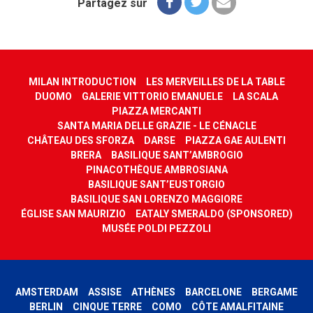
Partagez sur
MILAN INTRODUCTION
LES MERVEILLES DE LA TABLE
DUOMO
GALERIE VITTORIO EMANUELE
LA SCALA
PIAZZA MERCANTI
SANTA MARIA DELLE GRAZIE - LE CÉNACLE
CHÂTEAU DES SFORZA
DARSE
PIAZZA GAE AULENTI
BRERA
BASILIQUE SANT’AMBROGIO
PINACOTHÈQUE AMBROSIANA
BASILIQUE SANT’EUSTORGIO
BASILIQUE SAN LORENZO MAGGIORE
ÉGLISE SAN MAURIZIO
EATALY SMERALDO (SPONSORED)
MUSÉE POLDI PEZZOLI
AMSTERDAM
ASSISE
ATHÈNES
BARCELONE
BERGAME
BERLIN
CINQUE TERRE
COMO
CÔTE AMALFITAINE